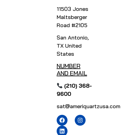
11503 Jones
Maltsberger
Road #2105
San Antonio,
TX United
States
NUMBER
AND EMAIL
(210) 368-
9600
sat@ameriquartzusa.com