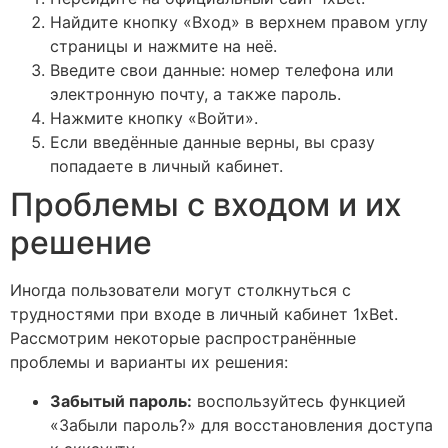
Найдите кнопку «Вход» в верхнем правом углу
страницы и нажмите на неё.
Введите свои данные: номер телефона или
электронную почту, а также пароль.
Нажмите кнопку «Войти».
Если введённые данные верны, вы сразу
попадаете в личный кабинет.
Проблемы с входом и их
решение
Иногда пользователи могут столкнуться с
трудностями при входе в личный кабинет 1xBet.
Рассмотрим некоторые распространённые
проблемы и варианты их решения:
Забытый пароль:
воспользуйтесь функцией
«Забыли пароль?» для восстановления доступа