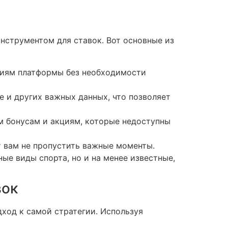
нструментом для ставок. Вот основные из
циям платформы без необходимости
 и других важных данных, что позволяет
 бонусам и акциям, которые недоступны
т вам не пропустить важные моменты.
ые виды спорта, но и на менее известные,
вок
дход к самой стратегии. Используя