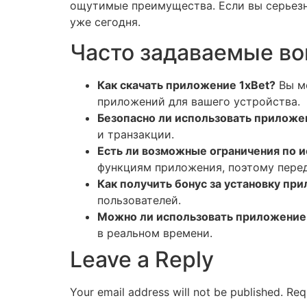
ощутимые преимущества. Если вы серьезно 
уже сегодня.
Часто задаваемые в
Как скачать приложение 1xBet?
Вы мо
приложений для вашего устройства.
Безопасно ли использовать приложе
и транзакции.
Есть ли возможные ограничения по 
функциям приложения, поэтому перед
Как получить бонус за установку пр
пользователей.
Можно ли использовать приложение 
в реальном времени.
Leave a Reply
Your email address will not be published.
Req