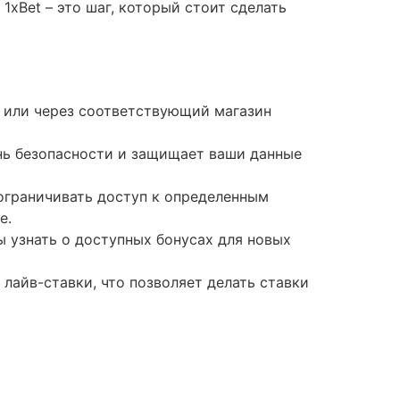
1xBet – это шаг, который стоит сделать
 или через соответствующий магазин
нь безопасности и защищает ваши данные
граничивать доступ к определенным
е.
 узнать о доступных бонусах для новых
лайв-ставки, что позволяет делать ставки