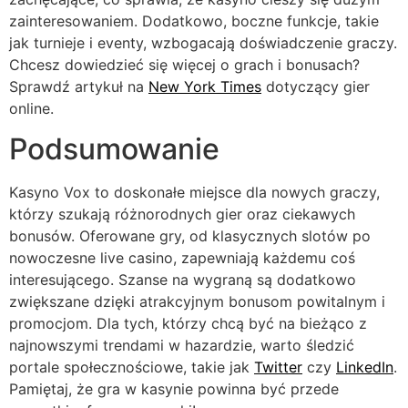
zainteresowaniem. Dodatkowo, boczne funkcje, takie
jak turnieje i eventy, wzbogacają doświadczenie graczy.
Chcesz dowiedzieć się więcej o grach i bonusach?
Sprawdź artykuł na
New York Times
dotyczący gier
online.
Podsumowanie
Kasyno Vox to doskonałe miejsce dla nowych graczy,
którzy szukają różnorodnych gier oraz ciekawych
bonusów. Oferowane gry, od klasycznych slotów po
nowoczesne live casino, zapewniają każdemu coś
interesującego. Szanse na wygraną są dodatkowo
zwiększane dzięki atrakcyjnym bonusom powitalnym i
promocjom. Dla tych, którzy chcą być na bieżąco z
najnowszymi trendami w hazardzie, warto śledzić
portale społecznościowe, takie jak
Twitter
czy
LinkedIn
.
Pamiętaj, że gra w kasynie powinna być przede