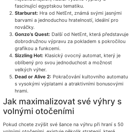
fascinující egyptskou tematiku.
Starburst:
Hra od NetEnt, známá svými jasnými
barvami a jednoduchou hratelností, ideální pro
nováčky.
Gonzo’s Quest:
Další od NetEnt, která představuje
dobrodružnou výpravu za pokladem s pokročilou
grafikou a funkcemi.
Sizzling Hot:
Klasický ovocný automat, který je
oblíbený pro svou jednoduchost a možnost
velkých výher.
Dead or Alive 2:
Pokračování kultovního automatu
s vysokými výplatami a atraktivními bonusovými
hrami.
Jak maximalizovat své výhry s
volnými otočeními
Pokud chcete zvýšit své šance na výhru při hraní s 50
volnými otočeními, existuje několik strategií, které