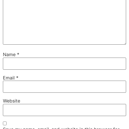
Name
*
Email
*
Website