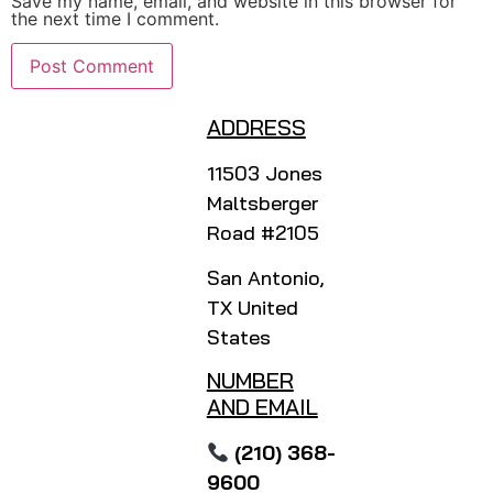
Save my name, email, and website in this browser for
the next time I comment.
ADDRESS
11503 Jones
Maltsberger
Road #2105
San Antonio,
TX United
States
NUMBER
AND EMAIL
(210) 368-
9600