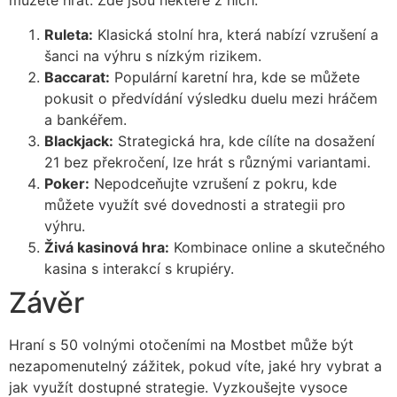
můžete hrát. Zde jsou některé z nich:
Ruleta:
Klasická stolní hra, která nabízí vzrušení a
šanci na výhru s nízkým rizikem.
Baccarat:
Populární karetní hra, kde se můžete
pokusit o předvídání výsledku duelu mezi hráčem
a bankéřem.
Blackjack:
Strategická hra, kde cílíte na dosažení
21 bez překročení, lze hrát s různými variantami.
Poker:
Nepodceňujte vzrušení z pokru, kde
můžete využít své dovednosti a strategii pro
výhru.
Živá kasinová hra:
Kombinace online a skutečného
kasina s interakcí s krupiéry.
Závěr
Hraní s 50 volnými otočeními na Mostbet může být
nezapomenutelný zážitek, pokud víte, jaké hry vybrat a
jak využít dostupné strategie. Vyzkoušejte vysoce