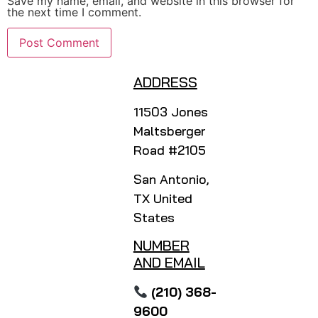
Save my name, email, and website in this browser for
the next time I comment.
ADDRESS
11503 Jones
Maltsberger
Road #2105
San Antonio,
TX United
States
NUMBER
AND EMAIL
(210) 368-
9600