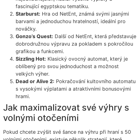
fascinující egyptskou tematiku.
Starburst:
Hra od NetEnt, známá svými jasnými
barvami a jednoduchou hratelností, ideální pro
nováčky.
Gonzo’s Quest:
Další od NetEnt, která představuje
dobrodružnou výpravu za pokladem s pokročilou
grafikou a funkcemi.
Sizzling Hot:
Klasický ovocný automat, který je
oblíbený pro svou jednoduchost a možnost
velkých výher.
Dead or Alive 2:
Pokračování kultovního automatu
s vysokými výplatami a atraktivními bonusovými
hrami.
Jak maximalizovat své výhry s
volnými otočeními
Pokud chcete zvýšit své šance na výhru při hraní s 50
volnými otočeními, existuje několik strategií, které