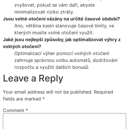
zvyšovat, pokud se vám daří, abyste
minimalizovali riziko ztráty.
Jsou volné otočení vázány na určité časové období?
Ano, většina kasin stanovuje časové limity, ve
kterých musíte volné otočení využít.
Jaké jsou nejlepší způsoby, jak optimalizovat výhry z
volných otočení?
Optimalizací výher pomocí volných otočení
zahrnuje správnou volbu automatů, dodržování
rozpočtu a využití dalších bonusů.
Leave a Reply
Your email address will not be published.
Required
fields are marked
*
Comment
*