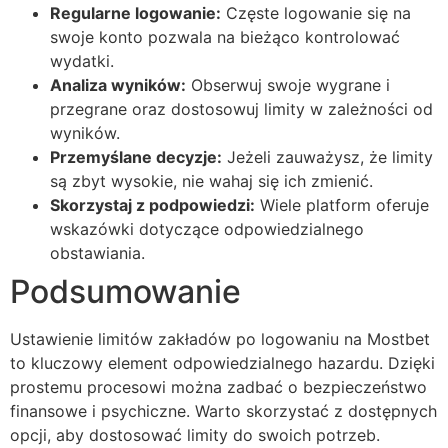
Regularne logowanie:
Częste logowanie się na
swoje konto pozwala na bieżąco kontrolować
wydatki.
Analiza wyników:
Obserwuj swoje wygrane i
przegrane oraz dostosowuj limity w zależności od
wyników.
Przemyślane decyzje:
Jeżeli zauważysz, że limity
są zbyt wysokie, nie wahaj się ich zmienić.
Skorzystaj z podpowiedzi:
Wiele platform oferuje
wskazówki dotyczące odpowiedzialnego
obstawiania.
Podsumowanie
Ustawienie limitów zakładów po logowaniu na Mostbet
to kluczowy element odpowiedzialnego hazardu. Dzięki
prostemu procesowi można zadbać o bezpieczeństwo
finansowe i psychiczne. Warto skorzystać z dostępnych
opcji, aby dostosować limity do swoich potrzeb.