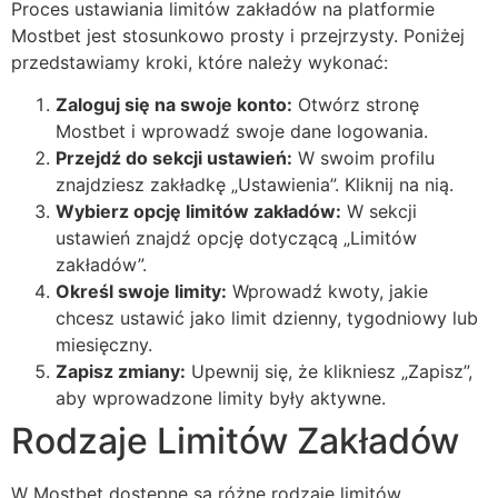
Proces ustawiania limitów zakładów na platformie
Mostbet jest stosunkowo prosty i przejrzysty. Poniżej
przedstawiamy kroki, które należy wykonać:
Zaloguj się na swoje konto:
Otwórz stronę
Mostbet i wprowadź swoje dane logowania.
Przejdź do sekcji ustawień:
W swoim profilu
znajdziesz zakładkę „Ustawienia”. Kliknij na nią.
Wybierz opcję limitów zakładów:
W sekcji
ustawień znajdź opcję dotyczącą „Limitów
zakładów”.
Określ swoje limity:
Wprowadź kwoty, jakie
chcesz ustawić jako limit dzienny, tygodniowy lub
miesięczny.
Zapisz zmiany:
Upewnij się, że klikniesz „Zapisz”,
aby wprowadzone limity były aktywne.
Rodzaje Limitów Zakładów
W Mostbet dostępne są różne rodzaje limitów