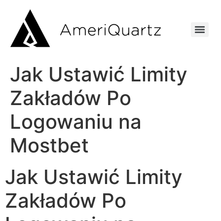
Jak Ustawić Limity
Zakładów Po
Logowaniu na
Mostbet
Jak Ustawić Limity
Zakładów Po