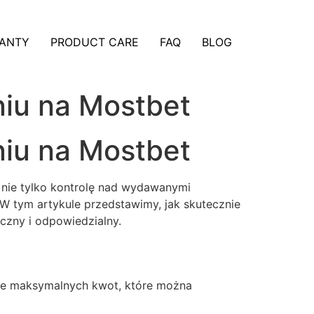
ANTY
PRODUCT CARE
FAQ
BLOG
niu na Mostbet
niu na Mostbet
 nie tylko kontrolę nad wydawanymi
W tym artykule przedstawimy, jak skutecznie
czny i odpowiedzialny.
nie maksymalnych kwot, które można