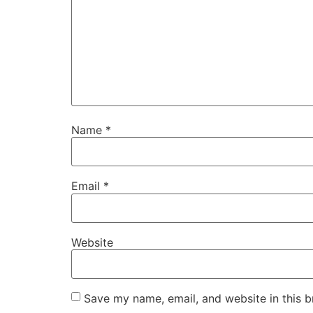
Name
*
Email
*
Website
Save my name, email, and website in this b