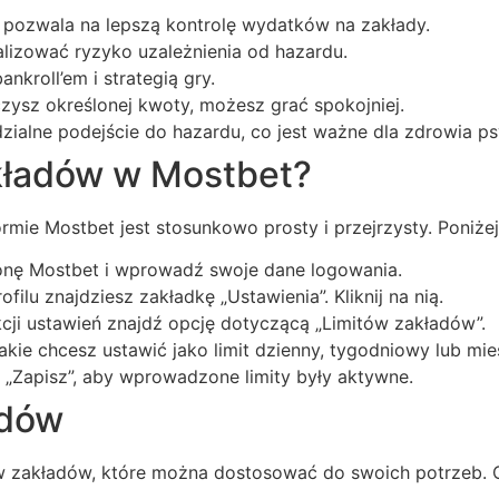
 pozwala na lepszą kontrolę wydatków na zakłady.
izować ryzyko uzależnienia od hazardu.
nkroll’em i strategią gry.
zysz określonej kwoty, możesz grać spokojniej.
ialne podejście do hazardu, co jest ważne dla zdrowia p
kładów w Mostbet?
rmie Mostbet jest stosunkowo prosty i przejrzysty. Poniże
nę Mostbet i wprowadź swoje dane logowania.
ilu znajdziesz zakładkę „Ustawienia”. Kliknij na nią.
ji ustawień znajdź opcję dotyczącą „Limitów zakładów”.
ie chcesz ustawić jako limit dzienny, tygodniowy lub mie
z „Zapisz”, aby wprowadzone limity były aktywne.
adów
w zakładów, które można dostosować do swoich potrzeb. Ot