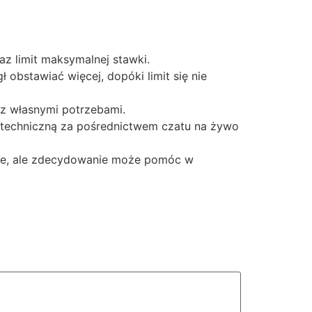
az limit maksymalnej stawki.
ł obstawiać więcej, dopóki limit się nie
 z własnymi potrzebami.
techniczną za pośrednictwem czatu na żywo
owe, ale zdecydowanie może pomóc w