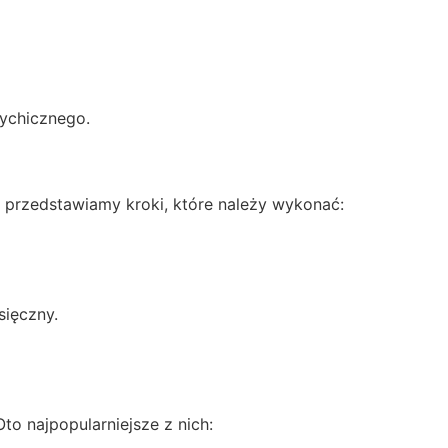
sychicznego.
j przedstawiamy kroki, które należy wykonać:
sięczny.
o najpopularniejsze z nich: