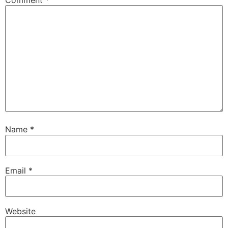
Name
*
Email
*
Website