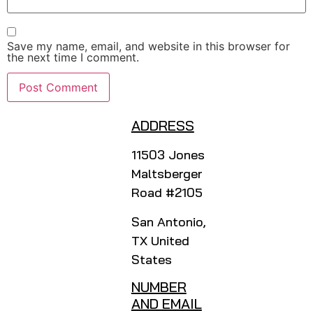
Save my name, email, and website in this browser for
the next time I comment.
ADDRESS
11503 Jones
Maltsberger
Road #2105
San Antonio,
TX United
States
NUMBER
AND EMAIL