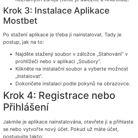
Krok 3: Instalace Aplikace
Mostbet
Po stažení aplikace je třeba ji nainstalovat. Tady je
postup, jak na to:
Najděte stažený soubor v záložce „Stahování“ v
prohlížeči nebo v aplikaci „Soubory“.
Klikněte na instalační soubor a vyberte možnost
„Instalovat“.
Dokončete instalaci podle pokynů na obrazovce.
Krok 4: Registrace nebo
Přihlášení
Jakmile je aplikace nainstalována, otevřete ji a přihlaste
se nebo vytvořte nový účet. Pokud už máte účet,
postupujte takto: