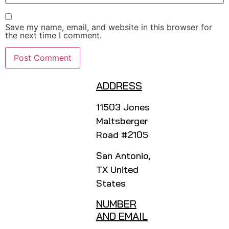
Save my name, email, and website in this browser for
the next time I comment.
ADDRESS
11503 Jones
Maltsberger
Road #2105
San Antonio,
TX United
States
NUMBER
AND EMAIL