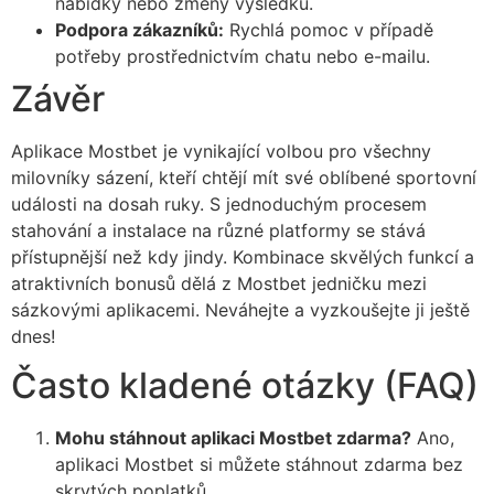
nabídky nebo změny výsledků.
Podpora zákazníků:
Rychlá pomoc v případě
potřeby prostřednictvím chatu nebo e-mailu.
Závěr
Aplikace Mostbet je vynikající volbou pro všechny
milovníky sázení, kteří chtějí mít své oblíbené sportovní
události na dosah ruky. S jednoduchým procesem
stahování a instalace na různé platformy se stává
přístupnější než kdy jindy. Kombinace skvělých funkcí a
atraktivních bonusů dělá z Mostbet jedničku mezi
sázkovými aplikacemi. Neváhejte a vyzkoušejte ji ještě
dnes!
Často kladené otázky (FAQ)
Mohu stáhnout aplikaci Mostbet zdarma?
Ano,
aplikaci Mostbet si můžete stáhnout zdarma bez
skrytých poplatků.