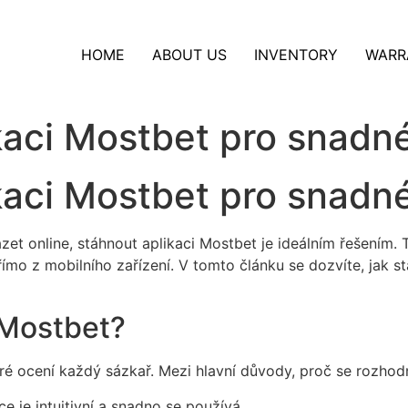
HOME
ABOUT US
INVENTORY
WARR
kaci Mostbet pro snadn
kaci Mostbet pro snadn
et online, stáhnout aplikaci Mostbet je ideálním řešením. 
římo z mobilního zařízení. V tomto článku se dozvíte, jak 
i Mostbet?
é ocení každý sázkař. Mezi hlavní důvody, proč se rozhodno
e je intuitivní a snadno se používá.