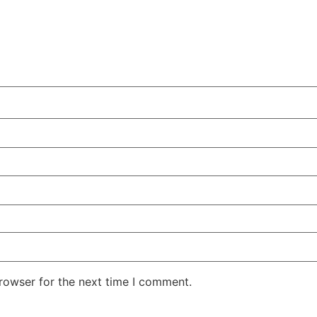
rowser for the next time I comment.