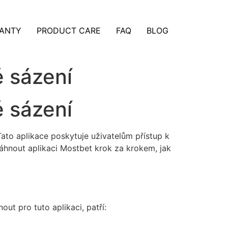
ANTY
PRODUCT CARE
FAQ
BLOG
é sázení
é sázení
Tato aplikace poskytuje uživatelům přístup k
stáhnout aplikaci Mostbet krok za krokem, jak
ut pro tuto aplikaci, patří: