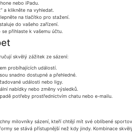
hone nebo iPadu.
 a klikněte na vyhledat.
epněte na tlačítko pro stažení.
staluje do vašeho zařízení.
o se přihlaste k vašemu účtu.
bet
učují skvělý zážitek ze sázení:
m probíhajících událostí.
sou snadno dostupné a přehledné.
adované události nebo ligy.
iální nabídky nebo změny výsledků.
padě potřeby prostřednictvím chatu nebo e-mailu.
chny milovníky sázení, kteří chtějí mít své oblíbené sport
formy se stává přístupnější než kdy jindy. Kombinace skvělý