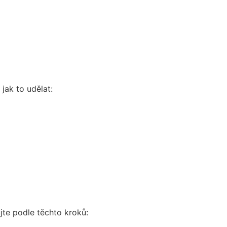
jak to udělat:
jte podle těchto kroků: