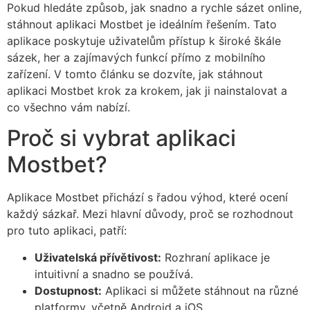
Pokud hledáte způsob, jak snadno a rychle sázet online,
stáhnout aplikaci Mostbet je ideálním řešením. Tato
aplikace poskytuje uživatelům přístup k široké škále
sázek, her a zajímavých funkcí přímo z mobilního
zařízení. V tomto článku se dozvíte, jak stáhnout
aplikaci Mostbet krok za krokem, jak ji nainstalovat a
co všechno vám nabízí.
Proč si vybrat aplikaci
Mostbet?
Aplikace Mostbet přichází s řadou výhod, které ocení
každý sázkař. Mezi hlavní důvody, proč se rozhodnout
pro tuto aplikaci, patří:
Uživatelská přívětivost:
Rozhraní aplikace je
intuitivní a snadno se používá.
Dostupnost:
Aplikaci si můžete stáhnout na různé
platformy, včetně Android a iOS.