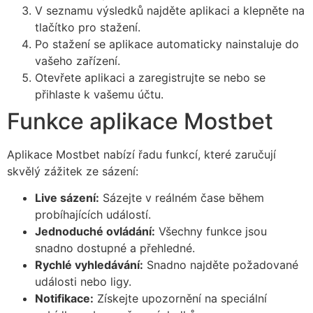
V seznamu výsledků najděte aplikaci a klepněte na
tlačítko pro stažení.
Po stažení se aplikace automaticky nainstaluje do
vašeho zařízení.
Otevřete aplikaci a zaregistrujte se nebo se
přihlaste k vašemu účtu.
Funkce aplikace Mostbet
Aplikace Mostbet nabízí řadu funkcí, které zaručují
skvělý zážitek ze sázení:
Live sázení:
Sázejte v reálném čase během
probíhajících událostí.
Jednoduché ovládání:
Všechny funkce jsou
snadno dostupné a přehledné.
Rychlé vyhledávání:
Snadno najděte požadované
události nebo ligy.
Notifikace:
Získejte upozornění na speciální