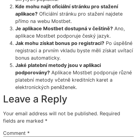
Kde mohu najít oficiální stránku pro stažení
aplikace?
Oficiální stránku pro stažení najdete
přímo na webu Mostbet.
Je aplikace Mostbet dostupná v češtině?
Ano,
aplikace Mostbet podporuje český jazyk.
Jak mohu získat bonus po registraci?
Po úspěšné
registraci a prvním vkladu byste měli získat uvítací
bonus automaticky.
Jaké platební metody jsou v aplikaci
podporovány?
Aplikace Mostbet podporuje různé
platební metody včetně kreditních karet a
elektronických peněženek.
Leave a Reply
Your email address will not be published.
Required
fields are marked
*
Comment
*