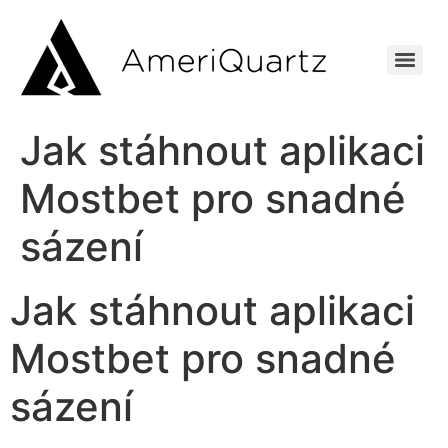
Jak stáhnout aplikaci
Mostbet pro snadné
sázení
Jak stáhnout aplikaci
Mostbet pro snadné
sázení