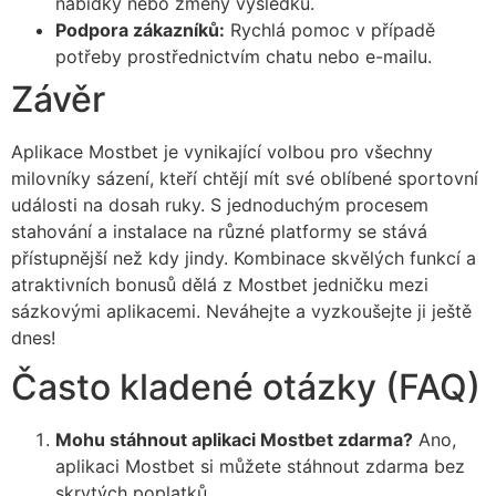
nabídky nebo změny výsledků.
Podpora zákazníků:
Rychlá pomoc v případě
potřeby prostřednictvím chatu nebo e-mailu.
Závěr
Aplikace Mostbet je vynikající volbou pro všechny
milovníky sázení, kteří chtějí mít své oblíbené sportovní
události na dosah ruky. S jednoduchým procesem
stahování a instalace na různé platformy se stává
přístupnější než kdy jindy. Kombinace skvělých funkcí a
atraktivních bonusů dělá z Mostbet jedničku mezi
sázkovými aplikacemi. Neváhejte a vyzkoušejte ji ještě
dnes!
Často kladené otázky (FAQ)
Mohu stáhnout aplikaci Mostbet zdarma?
Ano,
aplikaci Mostbet si můžete stáhnout zdarma bez
skrytých poplatků.