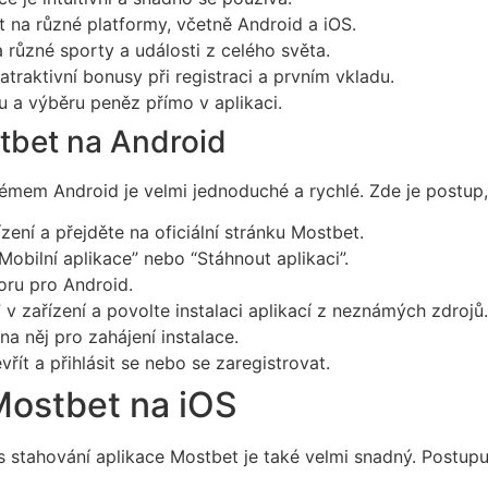
t na různé platformy, včetně Android a iOS.
různé sporty a události z celého světa.
atraktivní bonusy při registraci a prvním vkladu.
 a výběru peněz přímo v aplikaci.
stbet na Android
émem Android je velmi jednoduché a rychlé. Zde je postup, 
ení a přejděte na oficiální stránku Mostbet.
obilní aplikace” nebo “Stáhnout aplikaci”.
oru pro Android.
v zařízení a povolte instalaci aplikací z neznámých zdrojů.
a něj pro zahájení instalace.
řít a přihlásit se nebo se zaregistrovat.
Mostbet na iOS
 stahování aplikace Mostbet je také velmi snadný. Postupu