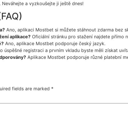
Neváhejte a vyzkoušejte ji ještě dnes!
(FAQ)
a?
Ano, aplikaci Mostbet si můžete stáhnout zdarma bez s
žení aplikace?
Oficiální stránku pro stažení najdete přímo
ě?
Ano, aplikace Mostbet podporuje český jazyk.
o úspěšné registraci a prvním vkladu byste měli získat uví
podporovány?
Aplikace Mostbet podporuje různé platební me
uired fields are marked
*