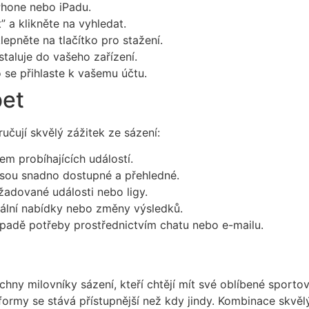
hone nebo iPadu.
 a klikněte na vyhledat.
epněte na tlačítko pro stažení.
staluje do vašeho zařízení.
o se přihlaste k vašemu účtu.
bet
učují skvělý zážitek ze sázení:
m probíhajících událostí.
sou snadno dostupné a přehledné.
adované události nebo ligy.
iální nabídky nebo změny výsledků.
padě potřeby prostřednictvím chatu nebo e-mailu.
chny milovníky sázení, kteří chtějí mít své oblíbené sport
formy se stává přístupnější než kdy jindy. Kombinace skvělý