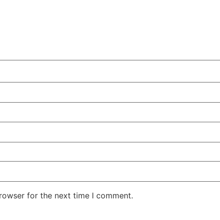
rowser for the next time I comment.