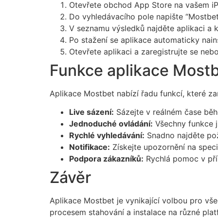
Otevřete obchod App Store na vašem iP
Do vyhledávacího pole napište “Mostbet”
V seznamu výsledků najděte aplikaci a kl
Po stažení se aplikace automaticky nain
Otevřete aplikaci a zaregistrujte se neb
Funkce aplikace Most
Aplikace Mostbet nabízí řadu funkcí, které zar
Live sázení:
Sázejte v reálném čase běhe
Jednoduché ovládání:
Všechny funkce j
Rychlé vyhledávání:
Snadno najděte pož
Notifikace:
Získejte upozornění na spec
Podpora zákazníků:
Rychlá pomoc v pří
Závěr
Aplikace Mostbet je vynikající volbou pro vše
procesem stahování a instalace na různé plat