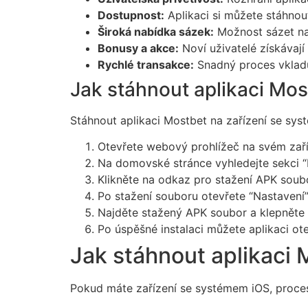
Dostupnost:
Aplikaci si můžete stáhnou
Široká nabídka sázek:
Možnost sázet na 
Bonusy a akce:
Noví uživatelé získávají 
Rychlé transakce:
Snadný proces vkladu
Jak stáhnout aplikaci Mo
Stáhnout aplikaci Mostbet na zařízení se syst
Otevřete webový prohlížeč na svém zaříz
Na domovské stránce vyhledejte sekci “M
Klikněte na odkaz pro stažení APK soub
Po stažení souboru otevřete “Nastavení” 
Najděte stažený APK soubor a klepněte n
Po úspěšné instalaci můžete aplikaci otev
Jak stáhnout aplikaci 
Pokud máte zařízení se systémem iOS, proces