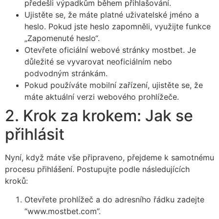
předešli výpadkům během přihlašování.
Ujistěte se, že máte platné uživatelské jméno a
heslo. Pokud jste heslo zapomněli, využijte funkce
„Zapomenuté heslo“.
Otevřete oficiální webové stránky mostbet. Je
důležité se vyvarovat neoficiálním nebo
podvodným stránkám.
Pokud používáte mobilní zařízení, ujistěte se, že
máte aktuální verzi webového prohlížeče.
2. Krok za krokem: Jak se
přihlásit
Nyní, když máte vše připraveno, přejdeme k samotnému
procesu přihlášení. Postupujte podle následujících
kroků:
Otevřete prohlížeč a do adresního řádku zadejte
“www.mostbet.com”.