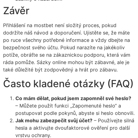
Závěr
Přihlášení na mostbet není složitý proces, pokud
dodržíte náš návod a doporučení. Ujistěte se, že máte
po ruce všechny potřebné informace a vždy dbejte na
bezpečnost svého účtu. Pokud narazíte na jakékoliv
potíže, obráťte se na zákaznickou podporu, která vám
ráda pomůže. Sázky online mohou být zábavné, ale je
také důležité být zodpovědný a hrát pro zábavu.
Často kladené otázky (FAQ)
Co mám dělat, pokud jsem zapomněl své heslo?
– Můžete použít funkci „Zapomenuté heslo“ a
postupovat podle pokynů, abyste si heslo obnovili.
Jak mohu zabezpečit svůj účet?
– Používejte silná
hesla a aktivujte dvoufaktorové ověření pro další
vrstvu ochrany.