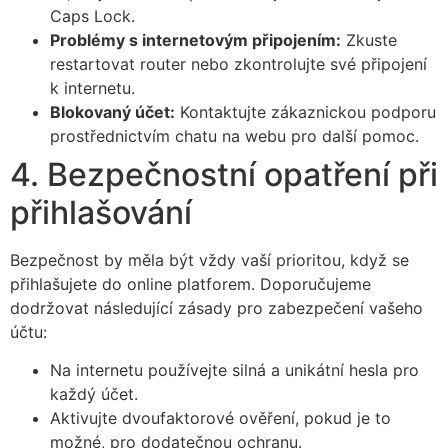
Caps Lock.
Problémy s internetovým připojením:
Zkuste
restartovat router nebo zkontrolujte své připojení
k internetu.
Blokovaný účet:
Kontaktujte zákaznickou podporu
prostřednictvím chatu na webu pro další pomoc.
4. Bezpečnostní opatření při
přihlašování
Bezpečnost by měla být vždy vaší prioritou, když se
přihlašujete do online platforem. Doporučujeme
dodržovat následující zásady pro zabezpečení vašeho
účtu:
Na internetu používejte silná a unikátní hesla pro
každý účet.
Aktivujte dvoufaktorové ověření, pokud je to
možné, pro dodatečnou ochranu.