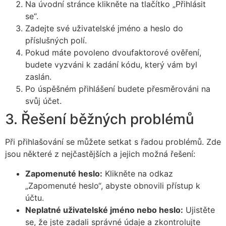
Na úvodní stránce klikněte na tlačítko „Přihlásit
se“.
Zadejte své uživatelské jméno a heslo do
příslušných polí.
Pokud máte povoleno dvoufaktorové ověření,
budete vyzváni k zadání kódu, který vám byl
zaslán.
Po úspěšném přihlášení budete přesměrováni na
svůj účet.
3. Řešení běžných problémů
Při přihlašování se můžete setkat s řadou problémů. Zde
jsou některé z nejčastějších a jejich možná řešení:
Zapomenuté heslo:
Klikněte na odkaz
„Zapomenuté heslo“, abyste obnovili přístup k
účtu.
Neplatné uživatelské jméno nebo heslo:
Ujistěte
se, že jste zadali správné údaje a zkontrolujte