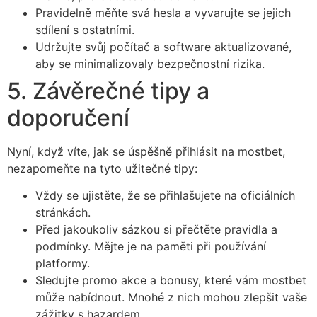
Pravidelně měňte svá hesla a vyvarujte se jejich
sdílení s ostatními.
Udržujte svůj počítač a software aktualizované,
aby se minimalizovaly bezpečnostní rizika.
5. Závěrečné tipy a
doporučení
Nyní, když víte, jak se úspěšně přihlásit na mostbet,
nezapomeňte na tyto užitečné tipy:
Vždy se ujistěte, že se přihlašujete na oficiálních
stránkách.
Před jakoukoliv sázkou si přečtěte pravidla a
podmínky. Mějte je na paměti při používání
platformy.
Sledujte promo akce a bonusy, které vám mostbet
může nabídnout. Mnohé z nich mohou zlepšit vaše
zážitky s hazardem.