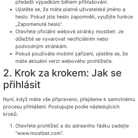
předešli výpadkům během přihlašování.
Ujistěte se, že máte platné uživatelské jméno a
heslo. Pokud jste heslo zapomněli, využijte funkce
„Zapomenuté heslo“.
Otevřete oficiální webové stránky mostbet. Je
důležité se vyvarovat neoficiálním nebo
podvodným stránkám.
Pokud používáte mobilní zařízení, ujistěte se, že
máte aktuální verzi webového prohlížeče.
2. Krok za krokem: Jak se
přihlásit
Nyní, když máte vše připraveno, přejdeme k samotnému
procesu přihlášení. Postupujte podle následujících
kroků:
Otevřete prohlížeč a do adresního řádku zadejte
“www.mostbet.com”.