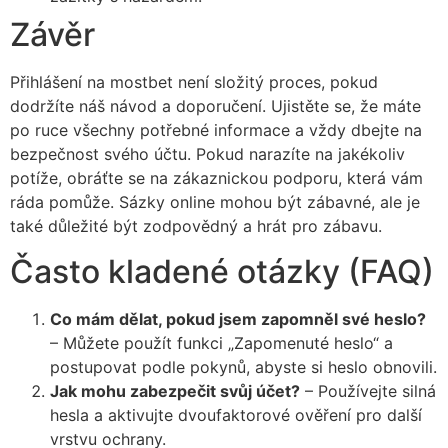
Závěr
Přihlášení na mostbet není složitý proces, pokud
dodržíte náš návod a doporučení. Ujistěte se, že máte
po ruce všechny potřebné informace a vždy dbejte na
bezpečnost svého účtu. Pokud narazíte na jakékoliv
potíže, obráťte se na zákaznickou podporu, která vám
ráda pomůže. Sázky online mohou být zábavné, ale je
také důležité být zodpovědný a hrát pro zábavu.
Často kladené otázky (FAQ)
Co mám dělat, pokud jsem zapomněl své heslo?
– Můžete použít funkci „Zapomenuté heslo“ a
postupovat podle pokynů, abyste si heslo obnovili.
Jak mohu zabezpečit svůj účet?
– Používejte silná
hesla a aktivujte dvoufaktorové ověření pro další
vrstvu ochrany.