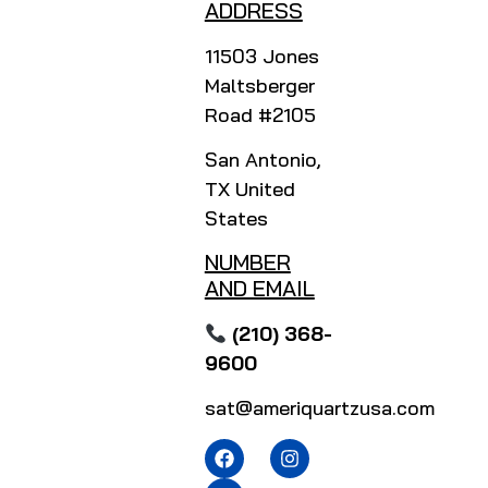
ADDRESS
11503 Jones
Maltsberger
Road #2105
San Antonio,
TX United
States
NUMBER
AND EMAIL
(210) 368-
9600
sat@ameriquartzusa.com