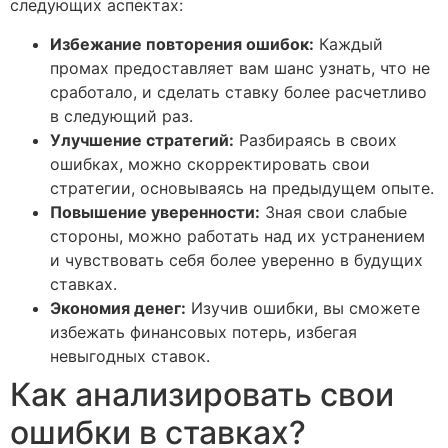
следующих аспектах:
Избежание повторения ошибок:
Каждый
промах предоставляет вам шанс узнать, что не
сработало, и сделать ставку более расчетливо
в следующий раз.
Улучшение стратегий:
Разбираясь в своих
ошибках, можно скорректировать свои
стратегии, основываясь на предыдущем опыте.
Повышение уверенности:
Зная свои слабые
стороны, можно работать над их устранением
и чувствовать себя более уверенно в будущих
ставках.
Экономия денег:
Изучив ошибки, вы сможете
избежать финансовых потерь, избегая
невыгодных ставок.
Как анализировать свои
ошибки в ставках?