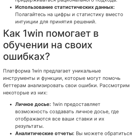
Использование статистических данных:
Полагайтесь на цифры и статистику вместо
интуиции для принятия решений.
Как 1win помогает в
обучении на своих
ошибках?
Платформа 1win предлагает уникальные
инструменты и функции, которые могут помочь
беттерам анализировать свои ошибки. Рассмотрим
некоторые из них:
Личное досье:
1win предоставляет
возможность создавать личное досье, где
отображаются все ваши ставки и их
результаты.
Аналитические отчеты:
Вы можете обратиться