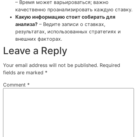
– Время может варьироваться; важно
качественно проанализировать каждую ставку.
Какую информацию стоит собирать для
анализа?
– Ведите записи о ставках,
результатах, использованных стратегиях и
внешних факторах.
Leave a Reply
Your email address will not be published.
Required
fields are marked
*
Comment
*