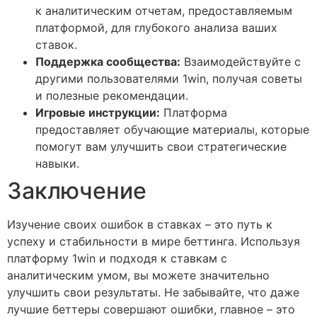
к аналитическим отчетам, предоставляемым
платформой, для глубокого анализа ваших
ставок.
Поддержка сообщества:
Взаимодействуйте с
другими пользователями 1win, получая советы
и полезные рекомендации.
Игровые инструкции:
Платформа
предоставляет обучающие материалы, которые
помогут вам улучшить свои стратегические
навыки.
Заключение
Изучение своих ошибок в ставках – это путь к
успеху и стабильности в мире беттинга. Используя
платформу 1win и подходя к ставкам с
аналитическим умом, вы можете значительно
улучшить свои результаты. Не забывайте, что даже
лучшие беттеры совершают ошибки, главное – это