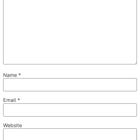
Name
*
Email
*
Website