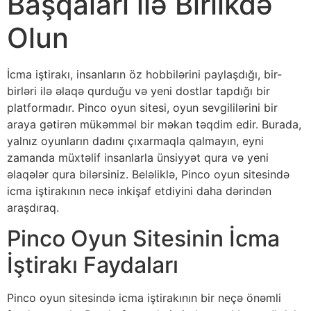
Başqaları ilə Birlikdə
Olun
İcma iştirakı, insanların öz hobbilərini paylaşdığı, bir-
birləri ilə əlaqə qurduğu və yeni dostlar tapdığı bir
platformadır. Pinco oyun sitesi, oyun sevgililərini bir
araya gətirən mükəmməl bir məkan təqdim edir. Burada,
yalnız oyunların dadını çıxarmaqla qalmayın, eyni
zamanda müxtəlif insanlarla ünsiyyət qura və yeni
əlaqələr qura bilərsiniz. Beləliklə, Pinco oyun sitesində
icma iştirakının necə inkişaf etdiyini daha dərindən
araşdıraq.
Pinco Oyun Sitesinin İcma
İştirakı Faydaları
Pinco oyun sitesində icma iştirakının bir neçə önəmli