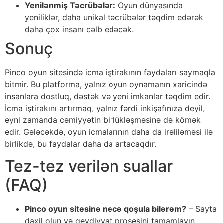
Yenilənmiş Təcrübələr:
Oyun dünyasında
yeniliklər, daha unikal təcrübələr təqdim edərək
daha çox insanı cəlb edəcək.
Sonuç
Pinco oyun sitesində icma iştirakının faydaları saymaqla
bitmir. Bu platforma, yalnız oyun oynamanın xaricində
insanlara dostluq, dəstək və yeni imkanlar təqdim edir.
İcma iştirakını artırmaq, yalnız fərdi inkişafınıza deyil,
eyni zamanda cəmiyyətin birlükləşməsinə də kömək
edir. Gələcəkdə, oyun icmalarının daha da irəliləməsi ilə
birlikdə, bu faydalar daha da artacaqdır.
Tez-tez verilən suallar
(FAQ)
Pinco oyun sitesinə necə qoşula bilərəm?
– Sayta
daxil olun və qeydiyyat prosesini tamamlayın.