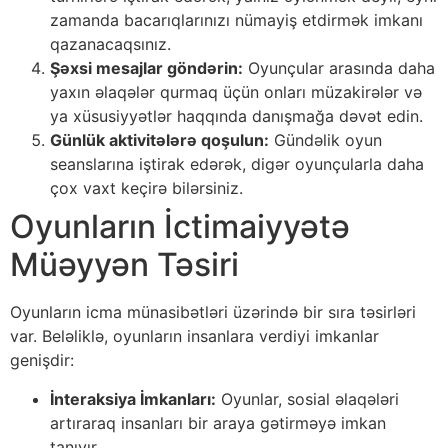
zamanda bacarıqlarınızı nümayiş etdirmək imkanı
qazanacaqsınız.
Şəxsi mesajlar göndərin:
Oyunçular arasında daha
yaxın əlaqələr qurmaq üçün onları müzakirələr və
ya xüsusiyyətlər haqqında danışmağa dəvət edin.
Günlük aktivitələrə qoşulun:
Gündəlik oyun
seanslarına iştirak edərək, digər oyunçularla daha
çox vaxt keçirə bilərsiniz.
Oyunların İctimaiyyətə
Müəyyən Təsiri
Oyunların icma münasibətləri üzərində bir sıra təsirləri
var. Beləliklə, oyunların insanlara verdiyi imkanlar
genişdir:
İnteraksiya İmkanları:
Oyunlar, sosial əlaqələri
artıraraq insanları bir araya gətirməyə imkan
tanıyır.