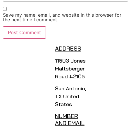
Save my name, email, and website in this browser for
the next time I comment.
ADDRESS
11503 Jones
Maltsberger
Road #2105
San Antonio,
TX United
States
NUMBER
AND EMAIL