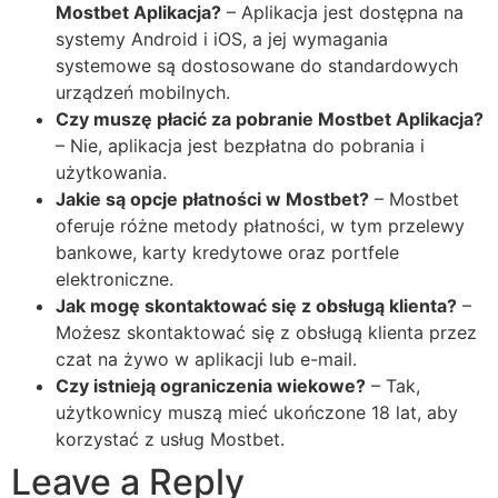
Mostbet Aplikacja?
– Aplikacja jest dostępna na
systemy Android i iOS, a jej wymagania
systemowe są dostosowane do standardowych
urządzeń mobilnych.
Czy muszę płacić za pobranie Mostbet Aplikacja?
– Nie, aplikacja jest bezpłatna do pobrania i
użytkowania.
Jakie są opcje płatności w Mostbet?
– Mostbet
oferuje różne metody płatności, w tym przelewy
bankowe, karty kredytowe oraz portfele
elektroniczne.
Jak mogę skontaktować się z obsługą klienta?
–
Możesz skontaktować się z obsługą klienta przez
czat na żywo w aplikacji lub e-mail.
Czy istnieją ograniczenia wiekowe?
– Tak,
użytkownicy muszą mieć ukończone 18 lat, aby
korzystać z usług Mostbet.
Leave a Reply