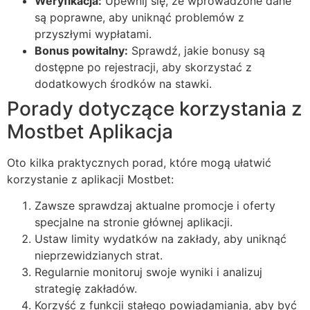
Weryfikacja:
Upewnij się, że wprowadzone dane
są poprawne, aby uniknąć problemów z
przyszłymi wypłatami.
Bonus powitalny:
Sprawdź, jakie bonusy są
dostępne po rejestracji, aby skorzystać z
dodatkowych środków na stawki.
Porady dotyczące korzystania z
Mostbet Aplikacja
Oto kilka praktycznych porad, które mogą ułatwić
korzystanie z aplikacji Mostbet:
Zawsze sprawdzaj aktualne promocje i oferty
specjalne na stronie głównej aplikacji.
Ustaw limity wydatków na zakłady, aby uniknąć
nieprzewidzianych strat.
Regularnie monitoruj swoje wyniki i analizuj
strategię zakładów.
Korzyść z funkcji stałego powiadamiania, aby być