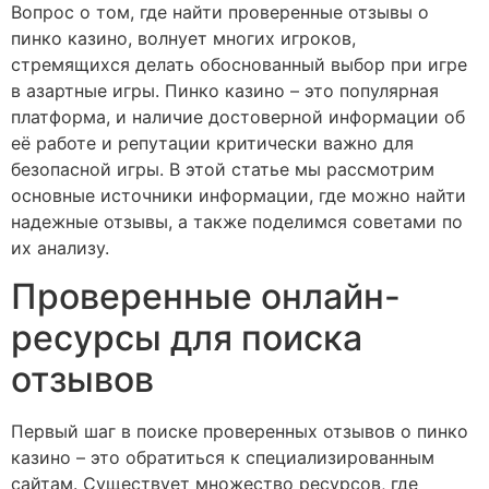
Вопрос о том, где найти проверенные отзывы о
пинко казино, волнует многих игроков,
стремящихся делать обоснованный выбор при игре
в азартные игры. Пинко казино – это популярная
платформа, и наличие достоверной информации об
её работе и репутации критически важно для
безопасной игры. В этой статье мы рассмотрим
основные источники информации, где можно найти
надежные отзывы, а также поделимся советами по
их анализу.
Проверенные онлайн-
ресурсы для поиска
отзывов
Первый шаг в поиске проверенных отзывов о пинко
казино – это обратиться к специализированным
сайтам. Существует множество ресурсов, где