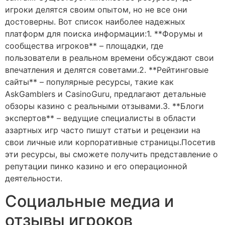
игроки делятся своим опытом, но не все они
достоверны. Вот список наиболее надежных
платформ для поиска информации:1. **Форумы и
сообщества игроков** – площадки, где
пользователи в реальном времени обсуждают свои
впечатления и делятся советами.2. **Рейтинговые
сайты** – популярные ресурсы, такие как
AskGamblers и CasinoGuru, предлагают детальные
обзоры казино с реальными отзывами.3. **Блоги
экспертов** – ведущие специалисты в области
азартных игр часто пишут статьи и рецензии на
свои личные или корпоративные страницы.Посетив
эти ресурсы, вы сможете получить представление о
репутации пинко казино и его операционной
деятельности.
Социальные медиа и
отзывы игроков