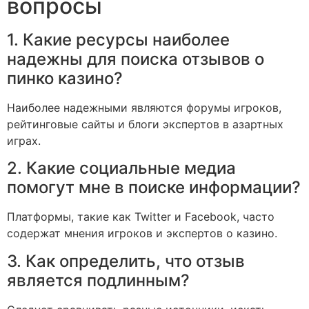
вопросы
1. Какие ресурсы наиболее
надежны для поиска отзывов о
пинко казино?
Наиболее надежными являются форумы игроков,
рейтинговые сайты и блоги экспертов в азартных
играх.
2. Какие социальные медиа
помогут мне в поиске информации?
Платформы, такие как Twitter и Facebook, часто
содержат мнения игроков и экспертов о казино.
3. Как определить, что отзыв
является подлинным?