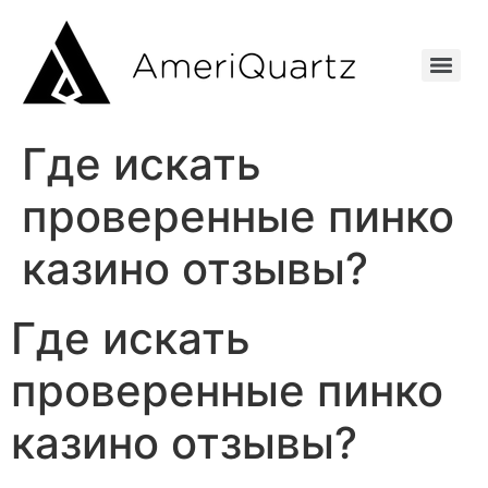
Где искать
проверенные пинко
казино отзывы?
Где искать
проверенные пинко
казино отзывы?