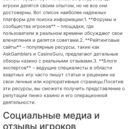
игроки делятся своим опытом, но не все они
достоверны. Вот список наиболее надежных
платформ для поиска информации:1. **Форумы и
сообщества игроков** – площадки, где
пользователи в реальном времени обсуждают свои
впечатления и делятся советами.2. **Рейтинговые
сайты** – популярные ресурсы, такие как
AskGamblers и CasinoGuru, предлагают детальные
обзоры казино с реальными отзывами.3. **Блоги
экспертов** – ведущие специалисты в области
азартных игр часто пишут статьи и рецензии на
свои личные или корпоративные страницы.Посетив
эти ресурсы, вы сможете получить представление о
репутации пинко казино и его операционной
деятельности.
Социальные медиа и
отзывы игроков