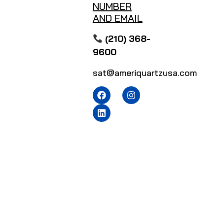
NUMBER
AND EMAIL
(210) 368-
9600
sat@ameriquartzusa.com