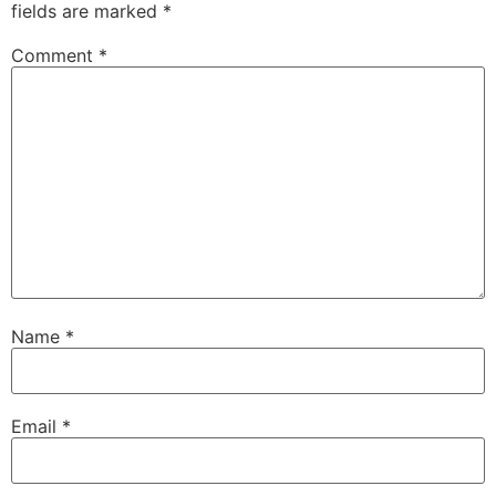
fields are marked
*
Comment
*
Name
*
Email
*