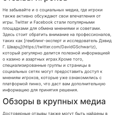
Не забывайте и о социальных медиа, где игроки
также активно обсуждают свои впечатления от
игры. Twitter и Facebook стали популярными
площадками для обмена мнениями и советами.
Здесь стоит обратить внимание на профессионалов,
таких как [гемблинг-эксперт и исследователь Дэвид
Г. Шварц](https://twitter.com/DavidGSchwartz),
который регулярно делится полезной информацией
о казино и азартных играх.Кроме того,
специализированные группы и страницы в
социальных сетях могут предоставить доступ к
мнениям игроков, которые уже ознакомились с
платформой пинко, что даст вам дополнительную
информацию для принятия решения.
Обзоры в крупных медиа
Достоверные отзывы также могут быть найдены в