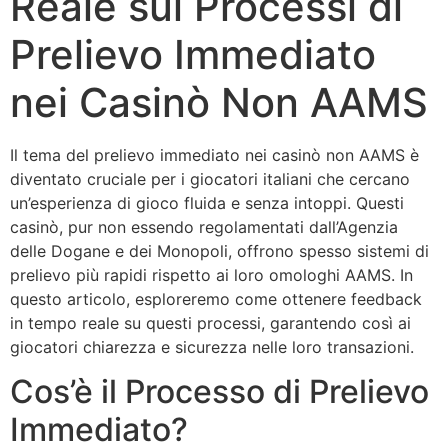
Reale sui Processi di
Prelievo Immediato
nei Casinò Non AAMS
Il tema del prelievo immediato nei casinò non AAMS è
diventato cruciale per i giocatori italiani che cercano
un’esperienza di gioco fluida e senza intoppi. Questi
casinò, pur non essendo regolamentati dall’Agenzia
delle Dogane e dei Monopoli, offrono spesso sistemi di
prelievo più rapidi rispetto ai loro omologhi AAMS. In
questo articolo, esploreremo come ottenere feedback
in tempo reale su questi processi, garantendo così ai
giocatori chiarezza e sicurezza nelle loro transazioni.
Cos’è il Processo di Prelievo
Immediato?