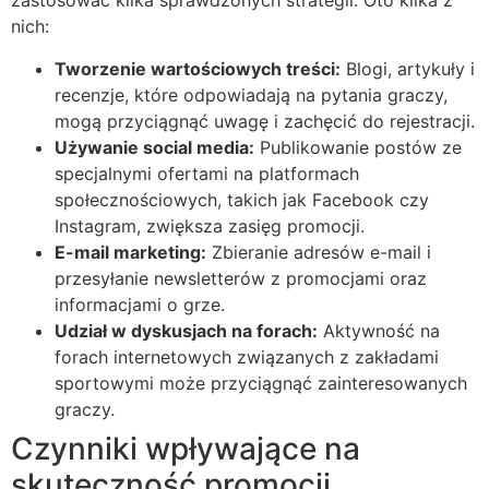
zastosować kilka sprawdzonych strategii. Oto kilka z
nich:
Tworzenie wartościowych treści:
Blogi, artykuły i
recenzje, które odpowiadają na pytania graczy,
mogą przyciągnąć uwagę i zachęcić do rejestracji.
Używanie social media:
Publikowanie postów ze
specjalnymi ofertami na platformach
społecznościowych, takich jak Facebook czy
Instagram, zwiększa zasięg promocji.
E-mail marketing:
Zbieranie adresów e-mail i
przesyłanie newsletterów z promocjami oraz
informacjami o grze.
Udział w dyskusjach na forach:
Aktywność na
forach internetowych związanych z zakładami
sportowymi może przyciągnąć zainteresowanych
graczy.
Czynniki wpływające na
skuteczność promocji