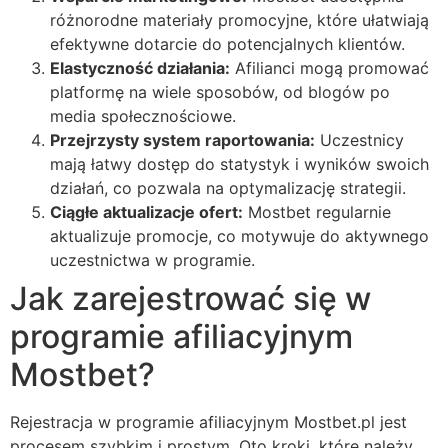
różnorodne materiały promocyjne, które ułatwiają
efektywne dotarcie do potencjalnych klientów.
Elastyczność działania:
Afilianci mogą promować
platformę na wiele sposobów, od blogów po
media społecznościowe.
Przejrzysty system raportowania:
Uczestnicy
mają łatwy dostęp do statystyk i wyników swoich
działań, co pozwala na optymalizację strategii.
Ciągłe aktualizacje ofert:
Mostbet regularnie
aktualizuje promocje, co motywuje do aktywnego
uczestnictwa w programie.
Jak zarejestrować się w
programie afiliacyjnym
Mostbet?
Rejestracja w programie afiliacyjnym Mostbet.pl jest
procesem szybkim i prostym. Oto kroki, które należy