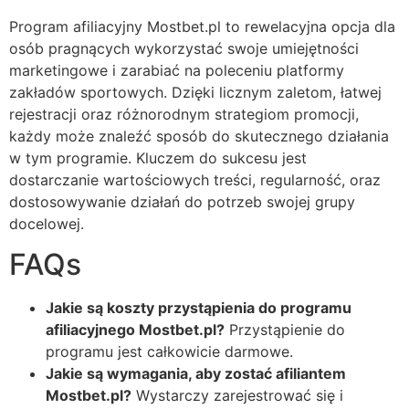
Program afiliacyjny Mostbet.pl to rewelacyjna opcja dla
osób pragnących wykorzystać swoje umiejętności
marketingowe i zarabiać na poleceniu platformy
zakładów sportowych. Dzięki licznym zaletom, łatwej
rejestracji oraz różnorodnym strategiom promocji,
każdy może znaleźć sposób do skutecznego działania
w tym programie. Kluczem do sukcesu jest
dostarczanie wartościowych treści, regularność, oraz
dostosowywanie działań do potrzeb swojej grupy
docelowej.
FAQs
Jakie są koszty przystąpienia do programu
afiliacyjnego Mostbet.pl?
Przystąpienie do
programu jest całkowicie darmowe.
Jakie są wymagania, aby zostać afiliantem
Mostbet.pl?
Wystarczy zarejestrować się i