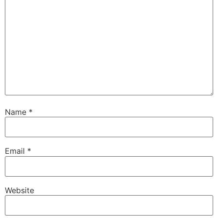
Name
*
Email
*
Website