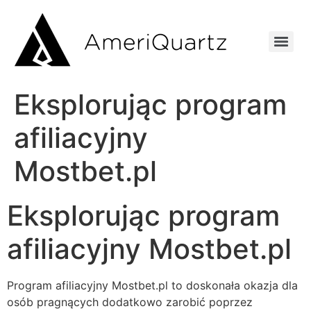
Eksplorując program
afiliacyjny
Mostbet.pl
Eksplorując program
afiliacyjny Mostbet.pl
Program afiliacyjny Mostbet.pl to doskonała okazja dla
osób pragnących dodatkowo zarobić poprzez