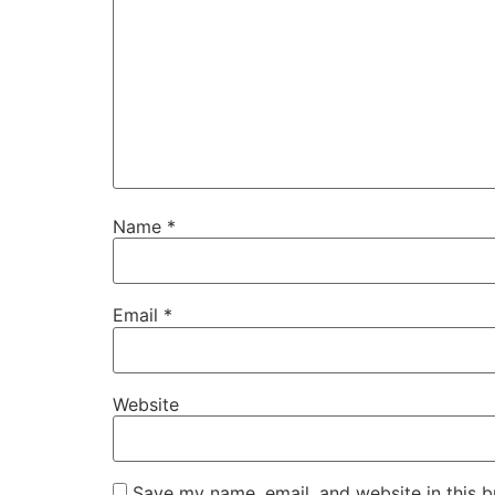
Name
*
Email
*
Website
Save my name, email, and website in this b