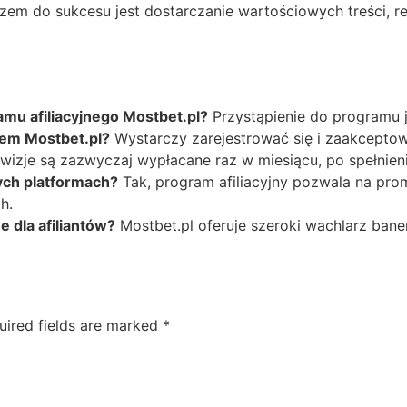
zem do sukcesu jest dostarczanie wartościowych treści, r
amu afiliacyjnego Mostbet.pl?
Przystąpienie do programu 
ntem Mostbet.pl?
Wystarczy zarejestrować się i zaakcepto
wizje są zazwyczaj wypłacane raz w miesiącu, po spełnien
ch platformach?
Tak, program afiliacyjny pozwala na pro
h.
 dla afiliantów?
Mostbet.pl oferuje szeroki wachlarz bane
uired fields are marked
*