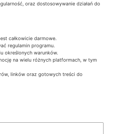
egularność, oraz dostosowywanie działań do
jest całkowicie darmowe.
wać regulamin programu.
iu określonych warunków.
mocję na wielu różnych platformach, w tym
rów, linków oraz gotowych treści do