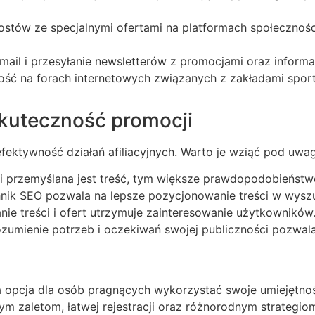
stów ze specjalnymi ofertami na platformach społecznośc
ail i przesyłanie newsletterów z promocjami oraz informa
ść na forach internetowych związanych z zakładami spo
skuteczność promocji
ektywność działań afiliacyjnych. Warto je wziąć pod uwa
i przemyślana jest treść, tym większe prawdopodobieństwo
nik SEO pozwala na lepsze pozycjonowanie treści w wysz
e treści i ofert utrzymuje zainteresowanie użytkowników
zumienie potrzeb i oczekiwań swojej publiczności pozwala
na opcja dla osób pragnących wykorzystać swoje umiejętno
ym zaletom, łatwej rejestracji oraz różnorodnym strategi