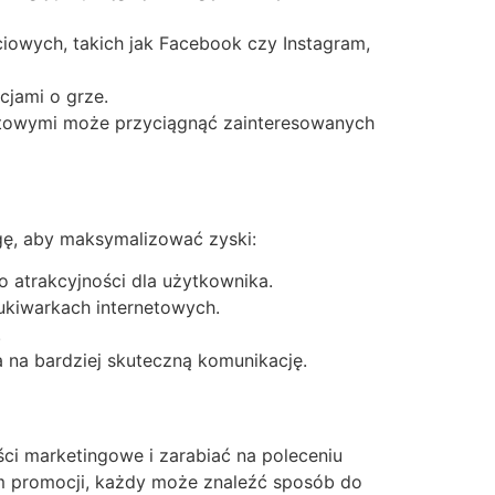
iowych, takich jak Facebook czy Instagram,
cjami o grze.
rtowymi może przyciągnąć zainteresowanych
gę, aby maksymalizować zyski:
 atrakcyjności dla użytkownika.
ukiwarkach internetowych.
.
 na bardziej skuteczną komunikację.
ści marketingowe i zarabiać na poleceniu
om promocji, każdy może znaleźć sposób do