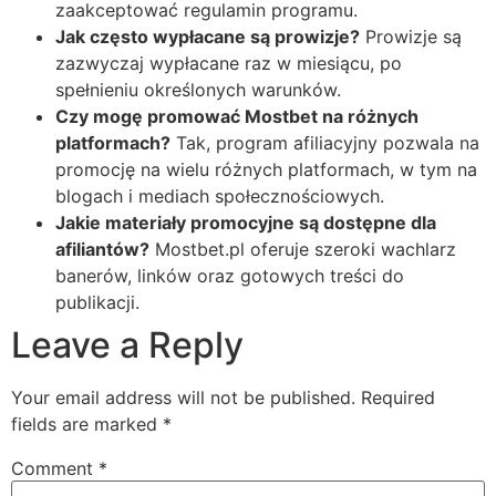
zaakceptować regulamin programu.
Jak często wypłacane są prowizje?
Prowizje są
zazwyczaj wypłacane raz w miesiącu, po
spełnieniu określonych warunków.
Czy mogę promować Mostbet na różnych
platformach?
Tak, program afiliacyjny pozwala na
promocję na wielu różnych platformach, w tym na
blogach i mediach społecznościowych.
Jakie materiały promocyjne są dostępne dla
afiliantów?
Mostbet.pl oferuje szeroki wachlarz
banerów, linków oraz gotowych treści do
publikacji.
Leave a Reply
Your email address will not be published.
Required
fields are marked
*
Comment
*