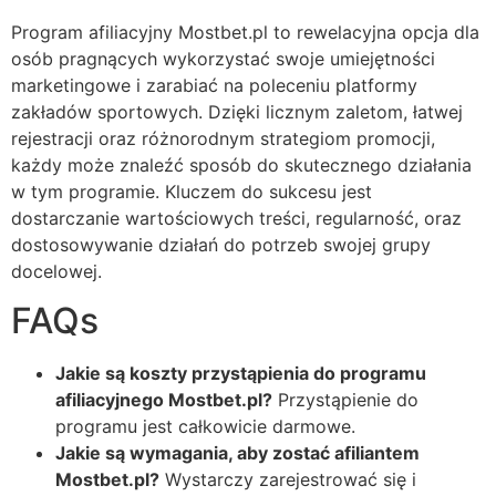
Program afiliacyjny Mostbet.pl to rewelacyjna opcja dla
osób pragnących wykorzystać swoje umiejętności
marketingowe i zarabiać na poleceniu platformy
zakładów sportowych. Dzięki licznym zaletom, łatwej
rejestracji oraz różnorodnym strategiom promocji,
każdy może znaleźć sposób do skutecznego działania
w tym programie. Kluczem do sukcesu jest
dostarczanie wartościowych treści, regularność, oraz
dostosowywanie działań do potrzeb swojej grupy
docelowej.
FAQs
Jakie są koszty przystąpienia do programu
afiliacyjnego Mostbet.pl?
Przystąpienie do
programu jest całkowicie darmowe.
Jakie są wymagania, aby zostać afiliantem
Mostbet.pl?
Wystarczy zarejestrować się i