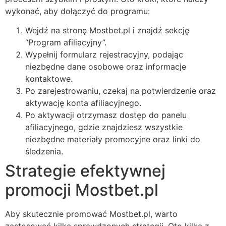
wykonać, aby dołączyć do programu:
Wejdź na stronę Mostbet.pl i znajdź sekcję
“Program afiliacyjny”.
Wypełnij formularz rejestracyjny, podając
niezbędne dane osobowe oraz informacje
kontaktowe.
Po zarejestrowaniu, czekaj na potwierdzenie oraz
aktywację konta afiliacyjnego.
Po aktywacji otrzymasz dostęp do panelu
afiliacyjnego, gdzie znajdziesz wszystkie
niezbędne materiały promocyjne oraz linki do
śledzenia.
Strategie efektywnej
promocji Mostbet.pl
Aby skutecznie promować Mostbet.pl, warto