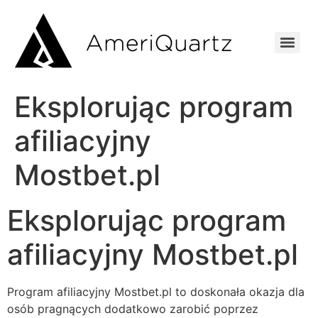
Eksplorując program
afiliacyjny
Mostbet.pl
Eksplorując program
afiliacyjny Mostbet.pl
Program afiliacyjny Mostbet.pl to doskonała okazja dla
osób pragnących dodatkowo zarobić poprzez