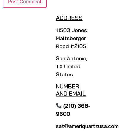
ADDRESS
11503 Jones
Maltsberger
Road #2105
San Antonio,
TX United
States
NUMBER
AND EMAIL
(210) 368-
9600
sat@ameriquartzusa.com