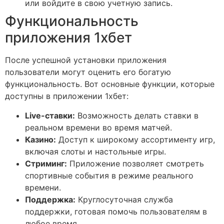
или войдите в свою учетную запись.
Функциональность
приложения 1хбет
После успешной установки приложения
пользователи могут оценить его богатую
функциональность. Вот основные функции, которые
доступны в приложении 1хбет:
Live-ставки:
Возможность делать ставки в
реальном времени во время матчей.
Казино:
Доступ к широкому ассортименту игр,
включая слоты и настольные игры.
Стриминг:
Приложение позволяет смотреть
спортивные события в режиме реального
времени.
Поддержка:
Круглосуточная служба
поддержки, готовая помочь пользователям в
любое время.