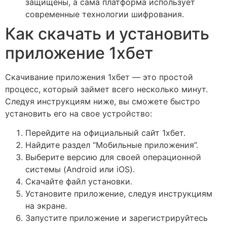
защищены, а сама платформа использует
современные технологии шифрования.
Как скачать и установить
приложение 1хбет
Скачивание приложения 1хбет — это простой
процесс, который займет всего несколько минут.
Следуя инструкциям ниже, вы сможете быстро
установить его на свое устройство:
Перейдите на официальный сайт 1хбет.
Найдите раздел “Мобильные приложения”.
Выберите версию для своей операционной
системы (Android или iOS).
Скачайте файл установки.
Установите приложение, следуя инструкциям
на экране.
Запустите приложение и зарегистрируйтесь