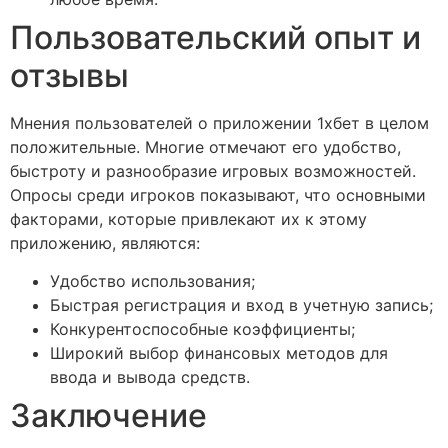
Пользовательский опыт и
отзывы
Мнения пользователей о приложении 1хбет в целом
положительные. Многие отмечают его удобство,
быстроту и разнообразие игровых возможностей.
Опросы среди игроков показывают, что основными
факторами, которые привлекают их к этому
приложению, являются:
Удобство использования;
Быстрая регистрация и вход в учетную запись;
Конкурентоспособные коэффициенты;
Широкий выбор финансовых методов для
ввода и вывода средств.
Заключение