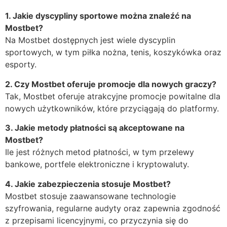
1. Jakie dyscypliny sportowe można znaleźć na
Mostbet?
Na Mostbet dostępnych jest wiele dyscyplin
sportowych, w tym piłka nożna, tenis, koszykówka oraz
esporty.
2. Czy Mostbet oferuje promocje dla nowych graczy?
Tak, Mostbet oferuje atrakcyjne promocje powitalne dla
nowych użytkowników, które przyciągają do platformy.
3. Jakie metody płatności są akceptowane na
Mostbet?
Ile jest różnych metod płatności, w tym przelewy
bankowe, portfele elektroniczne i kryptowaluty.
4. Jakie zabezpieczenia stosuje Mostbet?
Mostbet stosuje zaawansowane technologie
szyfrowania, regularne audyty oraz zapewnia zgodność
z przepisami licencyjnymi, co przyczynia się do