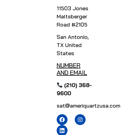
11503 Jones
Maltsberger
Road #2105
San Antonio,
TX United
States
NUMBER
AND EMAIL
(210) 368-
9600
sat@ameriquartzusa.com