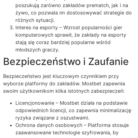
poszukują zarówno zakładów prematch, jak i na
żywo, co pozwala im dostosowywać strategie do
różnych sytuacji.
Interes na esporty – Wzrost popularności gier
komputerowych sprawił, że zakłady na esporty
stają się coraz bardziej popularne wśród
młodszych graczy.
Bezpieczeństwo i Zaufanie
Bezpieczeństwo jest kluczowym czynnikiem przy
wyborze platformy do zakładów. Mostbet zapewnia
swoim użytkownikom kilka istotnych zabezpieczeń:
Licencjonowanie – Mostbet działa na podstawie
odpowiednich licencji, co zapewnia minimalizację
ryzyka związane z oszustwami.
Ochrona danych osobowych – Platforma stosuje
zaawansowane technologie szyfrowania, by