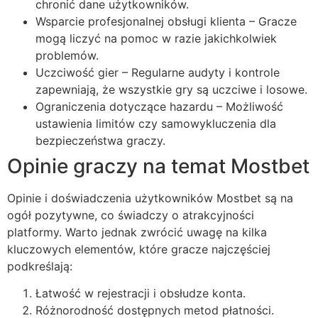
chronić dane użytkowników.
Wsparcie profesjonalnej obsługi klienta – Gracze
mogą liczyć na pomoc w razie jakichkolwiek
problemów.
Uczciwość gier – Regularne audyty i kontrole
zapewniają, że wszystkie gry są uczciwe i losowe.
Ograniczenia dotyczące hazardu – Możliwość
ustawienia limitów czy samowykluczenia dla
bezpieczeństwa graczy.
Opinie graczy na temat Mostbet
Opinie i doświadczenia użytkowników Mostbet są na
ogół pozytywne, co świadczy o atrakcyjności
platformy. Warto jednak zwrócić uwagę na kilka
kluczowych elementów, które gracze najczęściej
podkreślają:
Łatwość w rejestracji i obsłudze konta.
Różnorodność dostępnych metod płatności.