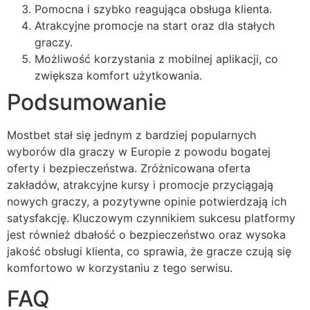
Pomocna i szybko reagująca obsługa klienta.
Atrakcyjne promocje na start oraz dla stałych
graczy.
Możliwość korzystania z mobilnej aplikacji, co
zwiększa komfort użytkowania.
Podsumowanie
Mostbet stał się jednym z bardziej popularnych
wyborów dla graczy w Europie z powodu bogatej
oferty i bezpieczeństwa. Zróżnicowana oferta
zakładów, atrakcyjne kursy i promocje przyciągają
nowych graczy, a pozytywne opinie potwierdzają ich
satysfakcję. Kluczowym czynnikiem sukcesu platformy
jest również dbałość o bezpieczeństwo oraz wysoka
jakość obsługi klienta, co sprawia, że gracze czują się
komfortowo w korzystaniu z tego serwisu.
FAQ