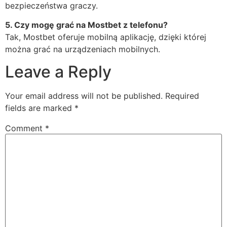
bezpieczeństwa graczy.
5. Czy mogę grać na Mostbet z telefonu?
Tak, Mostbet oferuje mobilną aplikację, dzięki której
można grać na urządzeniach mobilnych.
Leave a Reply
Your email address will not be published.
Required
fields are marked
*
Comment
*