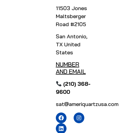
11503 Jones
Maltsberger
Road #2105
San Antonio,
TX United
States
NUMBER
AND EMAIL
(210) 368-
9600
sat@ameriquartzusa.com