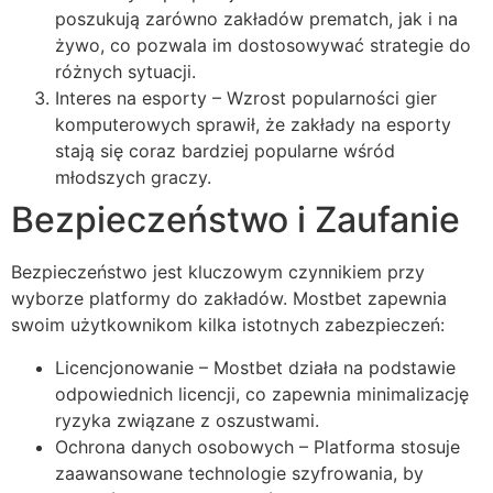
poszukują zarówno zakładów prematch, jak i na
żywo, co pozwala im dostosowywać strategie do
różnych sytuacji.
Interes na esporty – Wzrost popularności gier
komputerowych sprawił, że zakłady na esporty
stają się coraz bardziej popularne wśród
młodszych graczy.
Bezpieczeństwo i Zaufanie
Bezpieczeństwo jest kluczowym czynnikiem przy
wyborze platformy do zakładów. Mostbet zapewnia
swoim użytkownikom kilka istotnych zabezpieczeń:
Licencjonowanie – Mostbet działa na podstawie
odpowiednich licencji, co zapewnia minimalizację
ryzyka związane z oszustwami.
Ochrona danych osobowych – Platforma stosuje
zaawansowane technologie szyfrowania, by