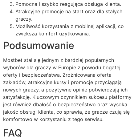
Pomocna i szybko reagująca obsługa klienta.
Atrakcyjne promocje na start oraz dla stałych
graczy.
Możliwość korzystania z mobilnej aplikacji, co
zwiększa komfort użytkowania.
Podsumowanie
Mostbet stał się jednym z bardziej popularnych
wyborów dla graczy w Europie z powodu bogatej
oferty i bezpieczeństwa. Zróżnicowana oferta
zakładów, atrakcyjne kursy i promocje przyciągają
nowych graczy, a pozytywne opinie potwierdzają ich
satysfakcję. Kluczowym czynnikiem sukcesu platformy
jest również dbałość o bezpieczeństwo oraz wysoka
jakość obsługi klienta, co sprawia, że gracze czują się
komfortowo w korzystaniu z tego serwisu.
FAQ