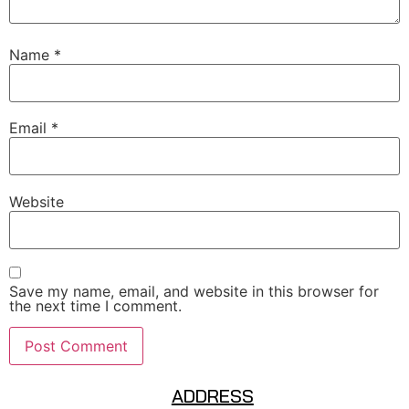
Name
*
Email
*
Website
Save my name, email, and website in this browser for
the next time I comment.
ADDRESS