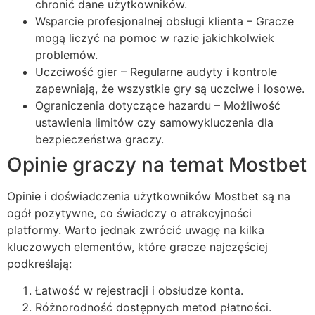
chronić dane użytkowników.
Wsparcie profesjonalnej obsługi klienta – Gracze
mogą liczyć na pomoc w razie jakichkolwiek
problemów.
Uczciwość gier – Regularne audyty i kontrole
zapewniają, że wszystkie gry są uczciwe i losowe.
Ograniczenia dotyczące hazardu – Możliwość
ustawienia limitów czy samowykluczenia dla
bezpieczeństwa graczy.
Opinie graczy na temat Mostbet
Opinie i doświadczenia użytkowników Mostbet są na
ogół pozytywne, co świadczy o atrakcyjności
platformy. Warto jednak zwrócić uwagę na kilka
kluczowych elementów, które gracze najczęściej
podkreślają:
Łatwość w rejestracji i obsłudze konta.
Różnorodność dostępnych metod płatności.