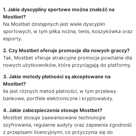
1. Jakie dyscypliny sportowe można znaleźć na
Mostbet?
Na Mostbet dostępnych jest wiele dyscyplin
sportowych, w tym piłka nożna, tenis, koszykówka oraz
esporty.
2. Czy Mostbet oferuje promocje dla nowych graczy?
Tak, Mostbet oferuje atrakcyjne promocje powitalne dla
nowych użytkowników, które przyciągają do platformy.
3. Jakie metody płatności są akceptowane na
Mostbet?
Ile jest różnych metod płatności, w tym przelewy
bankowe, portfele elektroniczne i kryptowaluty.
4. Jakie zabezpieczenia stosuje Mostbet?
Mostbet stosuje zaawansowane technologie
szyfrowania, regularne audyty oraz zapewnia zgodność
z przepisami licencyjnymi, co przyczynia się do