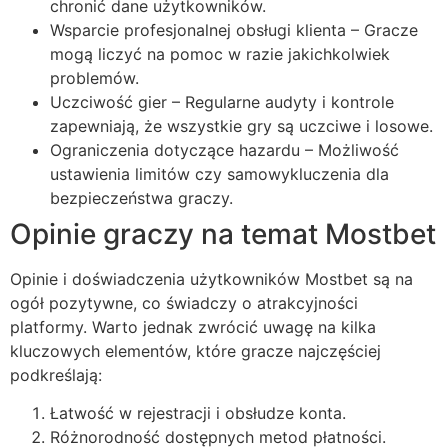
chronić dane użytkowników.
Wsparcie profesjonalnej obsługi klienta – Gracze
mogą liczyć na pomoc w razie jakichkolwiek
problemów.
Uczciwość gier – Regularne audyty i kontrole
zapewniają, że wszystkie gry są uczciwe i losowe.
Ograniczenia dotyczące hazardu – Możliwość
ustawienia limitów czy samowykluczenia dla
bezpieczeństwa graczy.
Opinie graczy na temat Mostbet
Opinie i doświadczenia użytkowników Mostbet są na
ogół pozytywne, co świadczy o atrakcyjności
platformy. Warto jednak zwrócić uwagę na kilka
kluczowych elementów, które gracze najczęściej
podkreślają:
Łatwość w rejestracji i obsłudze konta.
Różnorodność dostępnych metod płatności.