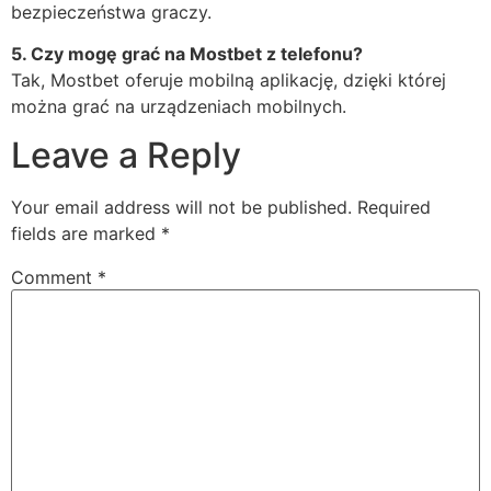
bezpieczeństwa graczy.
5. Czy mogę grać na Mostbet z telefonu?
Tak, Mostbet oferuje mobilną aplikację, dzięki której
można grać na urządzeniach mobilnych.
Leave a Reply
Your email address will not be published.
Required
fields are marked
*
Comment
*