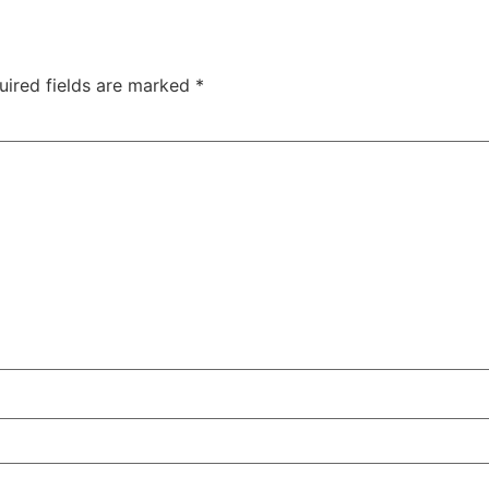
uired fields are marked
*