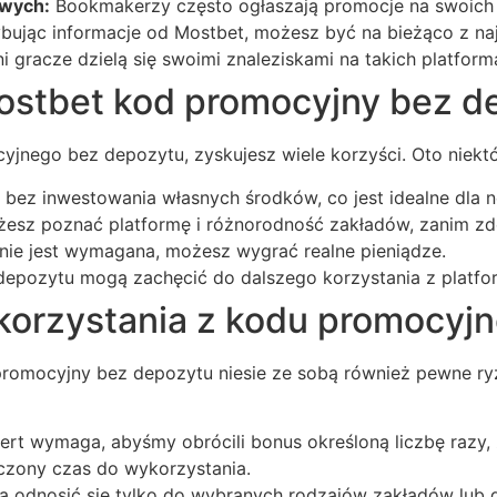
owych:
Bookmakerzy często ogłaszają promocje na swoich 
bując informacje od Mostbet, możesz być na bieżąco z na
 gracze dzielą się swoimi znaleziskami na takich platform
mostbet kod promocyjny bez d
yjnego bez depozytu, zyskujesz wiele korzyści. Oto niektó
bez inwestowania własnych środków, co jest idealne dla 
esz poznać platformę i różnorodność zakładów, zanim zde
nie jest wymagana, możesz wygrać realne pieniądze.
epozytu mogą zachęcić do dalszego korzystania z platfo
 korzystania z kodu promocyj
promocyjny bez depozytu niesie ze sobą również pewne ryzy
ert wymaga, abyśmy obrócili bonus określoną liczbę razy
czony czas do wykorzystania.
 odnosić się tylko do wybranych rodzajów zakładów lub g