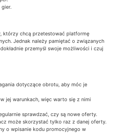
gier.
, którzy chcą przetestować platformę
ranych. Jednak należy pamiętać o związanych
, dokładnie przemyśl swoje możliwości i czuj
agania dotyczące obrotu, aby móc je
w jej warunkach, więc warto się z nimi
gularnie sprawdzać, czy są nowe oferty.
z może skorzystać tylko raz z danej oferty.
zony o wpisanie kodu promocyjnego w