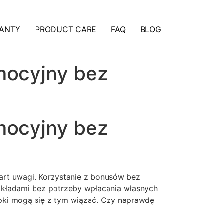
ANTY
PRODUCT CARE
FAQ
BLOG
mocyjny bez
mocyjny bez
art uwagi. Korzystanie z bonusów bez
akładami bez potrzeby wpłacania własnych
łapki mogą się z tym wiązać. Czy naprawdę