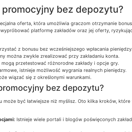
d promocyjny bez depozytu?
cjalna oferta, która umożliwia graczom otrzymanie bonus
ypróbować platformę zakładów oraz jej oferty, ryzykując
rzystać z bonusu bez wcześniejszego wpłacania pieniędzy
jny można zwykle zrealizować przy zakładaniu konta.
e mogą przetestować różnorodne zakłady i opcje gry.
armowe, istnieje możliwość wygrania realnych pieniędzy.
oże wiązać się z określonymi warunkami.
 promocyjny bez depozytu?
może być łatwiejsze niż myślisz. Oto kilka kroków, które
ocjami:
Istnieje wiele portali i blogów poświęconych zakład