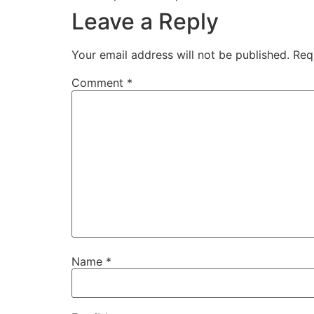
Leave a Reply
Your email address will not be published.
Req
Comment
*
Name
*