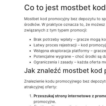
Co to jest mostbet ko
Mostbet kod promocyjny bez depozytu to spe
środków. W praktyce oznacza to, że możesz w
związanych z tym typem promocji:
Brak potrzeby wpłaty – gracze mogą ko
Łatwy proces rejestracji – kod promocy
Wstępna eksploracja platformy – gracz
Potencjalne wygrane – choć środki są d
Ograniczenia i zasady – każda oferta m
Jak znaleźć mostbet kod
Znalezienie kodu promocyjnego bez depozytu 
atrakcyjnej oferty:
Przeszukaj strony internetowe z prom
promocyjne.