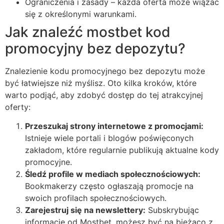
Ograniczenia i zasady – każda oferta może wiązać
się z określonymi warunkami.
Jak znaleźć mostbet kod
promocyjny bez depozytu?
Znalezienie kodu promocyjnego bez depozytu może
być łatwiejsze niż myślisz. Oto kilka kroków, które
warto podjąć, aby zdobyć dostęp do tej atrakcyjnej
oferty:
Przeszukaj strony internetowe z promocjami:
Istnieje wiele portali i blogów poświęconych
zakładom, które regularnie publikują aktualne kody
promocyjne.
Śledź profile w mediach społecznościowych:
Bookmakerzy często ogłaszają promocje na
swoich profilach społecznościowych.
Zarejestruj się na newslettery:
Subskrybując
informacje od Mostbet, możesz być na bieżąco z