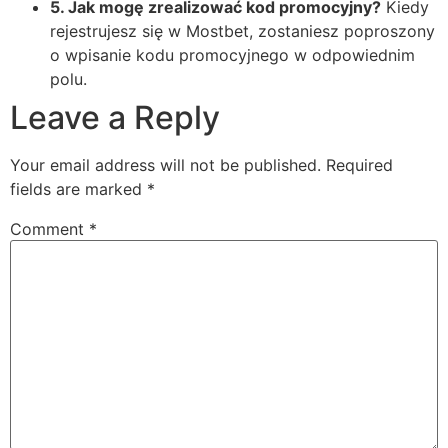
5. Jak mogę zrealizować kod promocyjny?
Kiedy
rejestrujesz się w Mostbet, zostaniesz poproszony
o wpisanie kodu promocyjnego w odpowiednim
polu.
Leave a Reply
Your email address will not be published.
Required
fields are marked
*
Comment
*