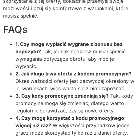
skorzystanie z tej oferty, dokładnie przemyśl swoje
możliwości i czuj się komfortowo z warunkami, które
musisz spełnić.
FAQs
1. Czy mogę wypłacić wygrane z bonusu bez
depozytu?
Tak, jednak będziesz musiał spełnić
wymagania dotyczące obrotu, aby móc je
wypłacić.
2. Jak długo trwa oferta z kodem promocyjnym?
Okres ważności oferty jest zazwyczaj określony w
jej warunkach, więc warto się z nimi zapoznać.
3. Czy kody promocyjne zmieniają się?
Tak, kody
promocyjne mogą się zmieniać, dlatego warto
regularnie sprawdzać, czy są nowe oferty.
4. Czy mogę korzystać z kodu promocyjnego
więcej niż raz?
W większości przypadków jeden
gracz może skorzystać tylko raz z danej oferty.