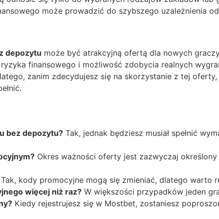
nansowego może prowadzić do szybszego uzależnienia od 
z depozytu
może być atrakcyjną ofertą dla nowych graczy
rak ryzyka finansowego i możliwość zdobycia realnych wyg
latego, zanim zdecydujesz się na skorzystanie z tej oferty
ełnić.
su bez depozytu?
Tak, jednak będziesz musiał spełnić wym
mocyjnym?
Okres ważności oferty jest zazwyczaj określony 
Tak, kody promocyjne mogą się zmieniać, dlatego warto re
jnego więcej niż raz?
W większości przypadków jeden grac
ny?
Kiedy rejestrujesz się w Mostbet, zostaniesz popros