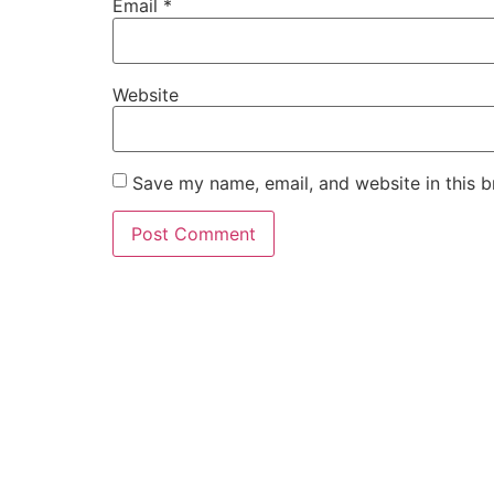
Email
*
Website
Save my name, email, and website in this b