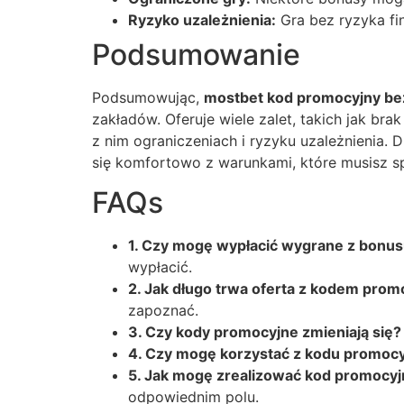
Ryzyko uzależnienia:
Gra bez ryzyka fi
Podsumowanie
Podsumowując,
mostbet kod promocyjny be
zakładów. Oferuje wiele zalet, takich jak b
z nim ograniczeniach i ryzyku uzależnienia. D
się komfortowo z warunkami, które musisz sp
FAQs
1. Czy mogę wypłacić wygrane z bonu
wypłacić.
2. Jak długo trwa oferta z kodem pro
zapoznać.
3. Czy kody promocyjne zmieniają się?
4. Czy mogę korzystać z kodu promocy
5. Jak mogę zrealizować kod promocyj
odpowiednim polu.