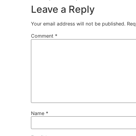
Leave a Reply
Your email address will not be published.
Req
Comment
*
Name
*