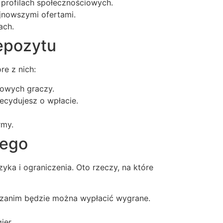
profilach społecznościowych.
jnowszymi ofertami.
ach.
epozytu
re z nich:
nowych graczy.
cydujesz o wpłacie.
rmy.
nego
ka i ograniczenia. Oto rzeczy, na które
, zanim będzie można wypłacić wygrane.
ier.