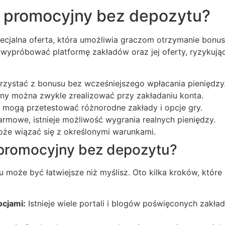
d promocyjny bez depozytu?
cjalna oferta, która umożliwia graczom otrzymanie bonus
ypróbować platformę zakładów oraz jej oferty, ryzykując
rzystać z bonusu bez wcześniejszego wpłacania pieniędzy
jny można zwykle zrealizować przy zakładaniu konta.
e mogą przetestować różnorodne zakłady i opcje gry.
armowe, istnieje możliwość wygrania realnych pieniędzy.
oże wiązać się z określonymi warunkami.
 promocyjny bez depozytu?
może być łatwiejsze niż myślisz. Oto kilka kroków, które
ocjami:
Istnieje wiele portali i blogów poświęconych zakład