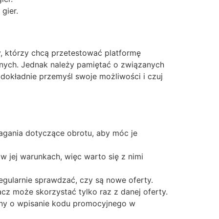
gier.
, którzy chcą przetestować platformę
ranych. Jednak należy pamiętać o związanych
, dokładnie przemyśl swoje możliwości i czuj
agania dotyczące obrotu, aby móc je
w jej warunkach, więc warto się z nimi
gularnie sprawdzać, czy są nowe oferty.
z może skorzystać tylko raz z danej oferty.
zony o wpisanie kodu promocyjnego w