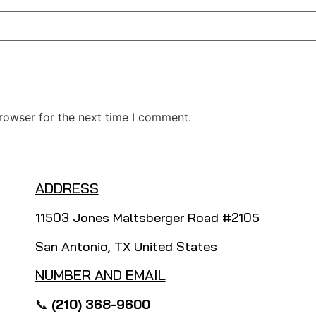
rowser for the next time I comment.
ADDRESS
11503 Jones Maltsberger Road #2105
San Antonio, TX United States
NUMBER AND EMAIL
📞
(210) 368-9600