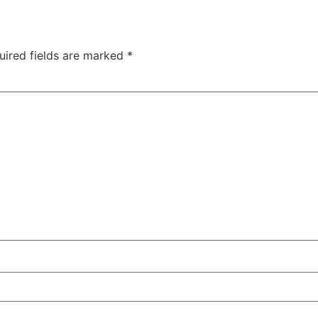
uired fields are marked
*