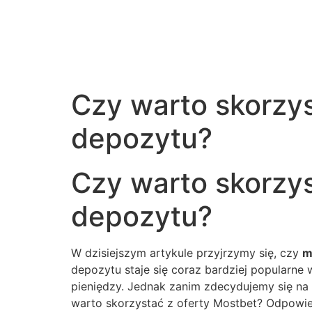
Czy warto skorzy
depozytu?
Czy warto skorzy
depozytu?
W dzisiejszym artykule przyjrzymy się, czy
m
depozytu staje się coraz bardziej popularn
pieniędzy. Jednak zanim zdecydujemy się na 
warto skorzystać z oferty Mostbet? Odpowied