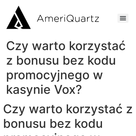
Czy warto korzystać
z bonusu bez kodu
promocyjnego w
kasynie Vox?
Czy warto korzystać z
bonusu bez kodu