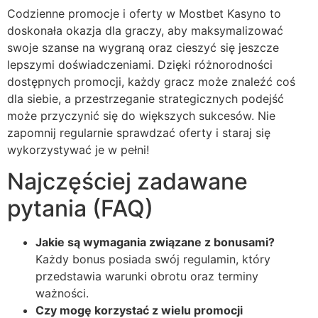
Codzienne promocje i oferty w Mostbet Kasyno to
doskonała okazja dla graczy, aby maksymalizować
swoje szanse na wygraną oraz cieszyć się jeszcze
lepszymi doświadczeniami. Dzięki różnorodności
dostępnych promocji, każdy gracz może znaleźć coś
dla siebie, a przestrzeganie strategicznych podejść
może przyczynić się do większych sukcesów. Nie
zapomnij regularnie sprawdzać oferty i staraj się
wykorzystywać je w pełni!
Najczęściej zadawane
pytania (FAQ)
Jakie są wymagania związane z bonusami?
Każdy bonus posiada swój regulamin, który
przedstawia warunki obrotu oraz terminy
ważności.
Czy mogę korzystać z wielu promocji