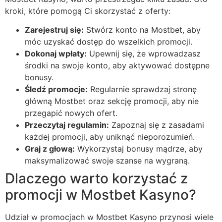
kroki, które pomogą Ci skorzystać z oferty:
Zarejestruj się:
Stwórz konto na Mostbet, aby
móc uzyskać dostęp do wszelkich promocji.
Dokonaj wpłaty:
Upewnij się, że wprowadzasz
środki na swoje konto, aby aktywować dostępne
bonusy.
Śledź promocje:
Regularnie sprawdzaj stronę
główną Mostbet oraz sekcję promocji, aby nie
przegapić nowych ofert.
Przeczytaj regulamin:
Zapoznaj się z zasadami
każdej promocji, aby uniknąć nieporozumień.
Graj z głową:
Wykorzystaj bonusy mądrze, aby
maksymalizować swoje szanse na wygraną.
Dlaczego warto korzystać z
promocji w Mostbet Kasyno?
Udział w promocjach w Mostbet Kasyno przynosi wiele