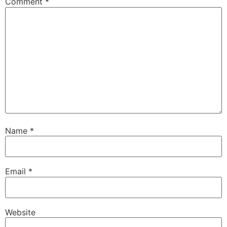
Comment
*
Name
*
Email
*
Website