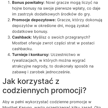
Bonus powitalny:
Nowi gracze mogą liczyć na
hojne bonusy na swoje pierwsze wpłaty, co daje
im zastrzyk dodatkowych środków do gry.
Promocje depozytowe:
Gracze, którzy dokonują
depozytów w określone dni, mogą zyskać
dodatkowe bonusy.
Cashback:
Myślisz o swoich przegranych?
Mostbet oferuje zwrot części strat w postaci
cashbacku.
Turnieje i konkursy:
Uczestnictwo w
rywalizacjach, w których można wygrać
atrakcyjne nagrody, to doskonały sposób na
zabawę i zarobek jednocześnie.
Jak korzystać z
codziennych promocji?
Aby w pełni wykorzystać codzienne promocje w
Mostbet Kasyno, warto przestrzegać kilku zasad. Oto