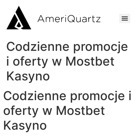
Codzienne promocje
i oferty w Mostbet
Kasyno
Codzienne promocje i
oferty w Mostbet
Kasyno