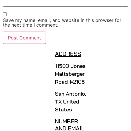
Save my name, email, and website in this browser for
the next time I comment.
ADDRESS
11503 Jones
Maltsberger
Road #2105
San Antonio,
TX United
States
NUMBER
AND EMAIL