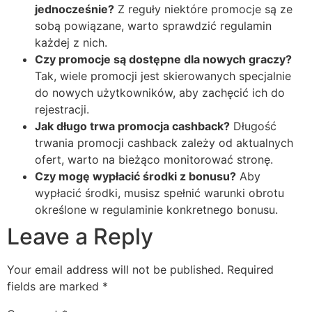
jednocześnie?
Z reguły niektóre promocje są ze
sobą powiązane, warto sprawdzić regulamin
każdej z nich.
Czy promocje są dostępne dla nowych graczy?
Tak, wiele promocji jest skierowanych specjalnie
do nowych użytkowników, aby zachęcić ich do
rejestracji.
Jak długo trwa promocja cashback?
Długość
trwania promocji cashback zależy od aktualnych
ofert, warto na bieżąco monitorować stronę.
Czy mogę wypłacić środki z bonusu?
Aby
wypłacić środki, musisz spełnić warunki obrotu
określone w regulaminie konkretnego bonusu.
Leave a Reply
Your email address will not be published.
Required
fields are marked
*