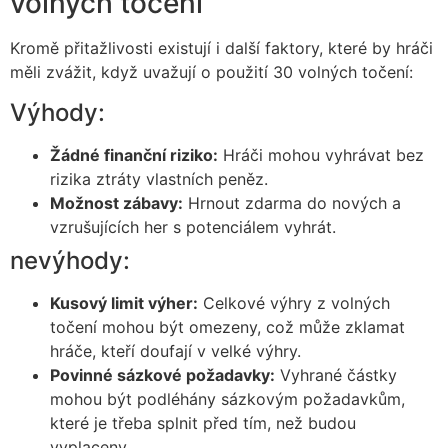
volných točení
Kromě přitažlivosti existují i další faktory, které by hráči
měli zvážit, když uvažují o použití 30 volných točení:
Výhody:
Žádné finanční riziko:
Hráči mohou vyhrávat bez
rizika ztráty vlastních peněz.
Možnost zábavy:
Hrnout zdarma do nových a
vzrušujících her s potenciálem vyhrát.
nevýhody:
Kusový limit výher:
Celkové výhry z volných
točení mohou být omezeny, což může zklamat
hráče, kteří doufají v velké výhry.
Povinné sázkové požadavky:
Vyhrané částky
mohou být podléhány sázkovým požadavkům,
které je třeba splnit před tím, než budou
vyplaceny.