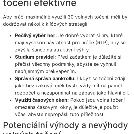
točení efektivně
Aby hráči maximálně využili 30 volných točení, měli by
dodržovat několik klíčových strategií:
Pečlivý výběr her:
Je dobré vybrat si hry, které
mají vysokou návratnost pro hráče (RTP), aby se
zvýšila šance na atraktivní výhry.
Studium pravidel:
Před začátkem je důležité si
přečíst všechny podmínky, abyste se vyhnuli
nepříjemným překvapením.
Správná správa bankrollu:
I když se točení zdají
jako bezriziková, měli byste vždy mít na paměti
rozpočet a nezapomínat na zábavu jako hlavní cíl.
Využití časových oken:
Pokud jsou volná točení
omezena časovými okny, je důležité je použít
včas, abyste nepropásli tuto příležitost.
Potenciální výhody a nevýhody