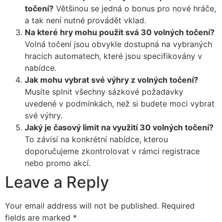
točení?
Většinou se jedná o bonus pro nové hráče,
a tak není nutné provádět vklad.
Na které hry mohu použít svá 30 volných točení?
Volná točení jsou obvykle dostupná na vybraných
hracích automatech, které jsou specifikovány v
nabídce.
Jak mohu vybrat své výhry z volných točení?
Musíte splnit všechny sázkové požadavky
uvedené v podmínkách, než si budete moci vybrat
své výhry.
Jaký je časový limit na využití 30 volných točení?
To závisí na konkrétní nabídce, kterou
doporučujeme zkontrolovat v rámci registrace
nebo promo akcí.
Leave a Reply
Your email address will not be published.
Required
fields are marked
*