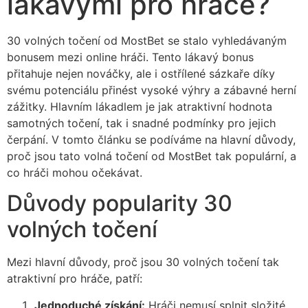
lákavými pro hráče?
30 volných točení od MostBet se stalo vyhledávaným
bonusem mezi online hráči. Tento lákavý bonus
přitahuje nejen nováčky, ale i ostřílené sázkaře díky
svému potenciálu přinést vysoké výhry a zábavné herní
zážitky. Hlavním lákadlem je jak atraktivní hodnota
samotných točení, tak i snadné podmínky pro jejich
čerpání. V tomto článku se podíváme na hlavní důvody,
proč jsou tato volná točení od MostBet tak populární, a
co hráči mohou očekávat.
Důvody popularity 30
volných točení
Mezi hlavní důvody, proč jsou 30 volných točení tak
atraktivní pro hráče, patří:
Jednoduché získání:
Hráči nemusí splnit složité