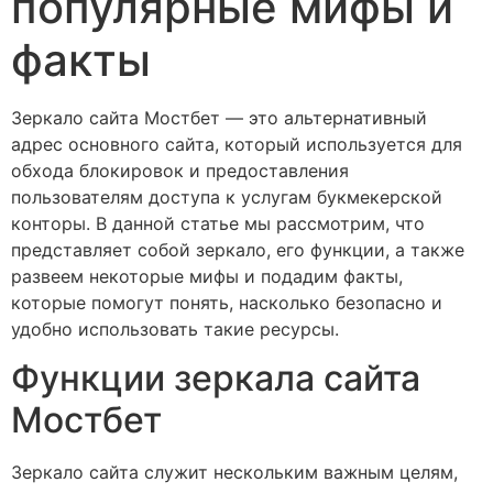
популярные мифы и
факты
Зеркало сайта Мостбет — это альтернативный
адрес основного сайта, который используется для
обхода блокировок и предоставления
пользователям доступа к услугам букмекерской
конторы. В данной статье мы рассмотрим, что
представляет собой зеркало, его функции, а также
развеем некоторые мифы и подадим факты,
которые помогут понять, насколько безопасно и
удобно использовать такие ресурсы.
Функции зеркала сайта
Мостбет
Зеркало сайта служит нескольким важным целям,