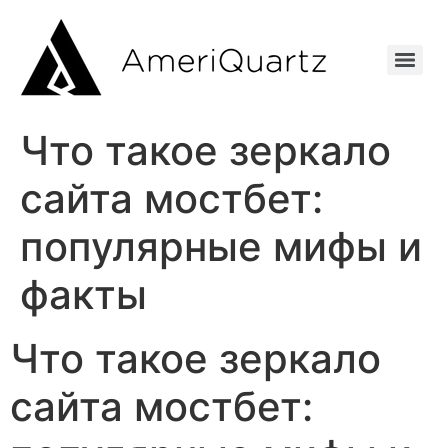
Что такое зеркало
сайта мостбет:
популярные мифы и
факты
Что такое зеркало
сайта мостбет: