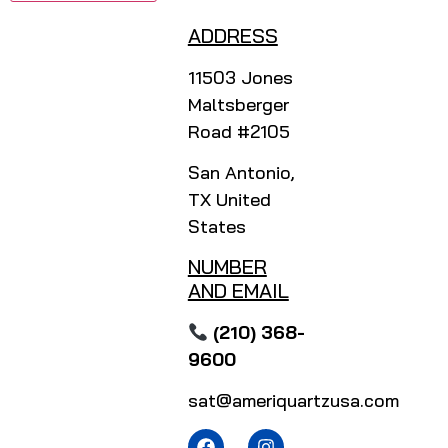
ADDRESS
11503 Jones
Maltsberger
Road #2105
San Antonio,
TX United
States
NUMBER
AND EMAIL
(210) 368-
9600
sat@ameriquartzusa.com