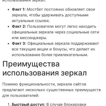
использования зеркал:
Факт 1:
Мостбет постоянно обновляет свои
зеркала, чтобы удерживать доступными
актуальные ссылки.
Факт 2:
Пользователи могут легко находить
официальные зеркала через социальные сети
или мессенджеры.
Факт 3:
Официальные зеркала поддерживают
все текущие акции и бонусы, что делает их
использование более привлекательным.
Преимущества
использования зеркал
Помимо функциональности, зеркала сайтов
предлагают несколько существенных преимуществ
для пользователей:
Быстрый доступ:
В случае блокировки