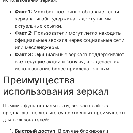
использования зеркал:
Факт 1:
Мостбет постоянно обновляет свои
зеркала, чтобы удерживать доступными
актуальные ссылки.
Факт 2:
Пользователи могут легко находить
официальные зеркала через социальные сети
или мессенджеры.
Факт 3:
Официальные зеркала поддерживают
все текущие акции и бонусы, что делает их
использование более привлекательным.
Преимущества
использования зеркал
Помимо функциональности, зеркала сайтов
предлагают несколько существенных преимуществ
для пользователей:
Быстрый доступ:
В случае блокировки