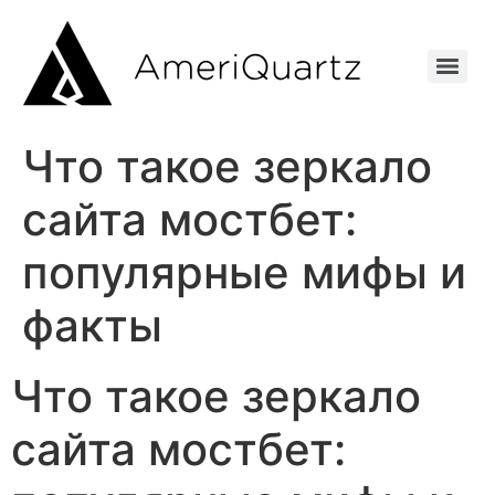
Что такое зеркало
сайта мостбет:
популярные мифы и
факты
Что такое зеркало
сайта мостбет: