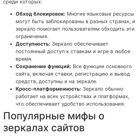
среди которых:
Обход блокировок:
Многие языковые ресурсы
могут быть заблокированы в разных странах, и
зеркало помогает пользователям обходить эти
ограничения.
Доступность:
Зеркало обеспечивает
постоянный доступ к ставкам и игре в любое
время.
Сохранение функций:
Все функции основного
сайта, включая ставки, регистрацию и вывод
средств, доступны и на зеркале.
Кросс-платформенность:
Зеркало обычно
работает на всех устройствах и платформах,
что обеспечивает удобство использования.
Популярные мифы о
зеркалах сайтов