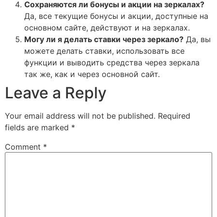
Сохраняются ли бонусы и акции на зеркалах?
Да, все текущие бонусы и акции, доступные на
основном сайте, действуют и на зеркалах.
Могу ли я делать ставки через зеркало?
Да, вы
можете делать ставки, использовать все
функции и выводить средства через зеркала
так же, как и через основной сайт.
Leave a Reply
Your email address will not be published.
Required
fields are marked
*
Comment
*