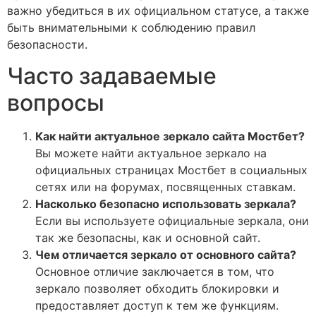
важно убедиться в их официальном статусе, а также
быть внимательными к соблюдению правил
безопасности.
Часто задаваемые
вопросы
Как найти актуальное зеркало сайта Мостбет?
Вы можете найти актуальное зеркало на
официальных страницах Мостбет в социальных
сетях или на форумах, посвященных ставкам.
Насколько безопасно использовать зеркала?
Если вы используете официальные зеркала, они
так же безопасны, как и основной сайт.
Чем отличается зеркало от основного сайта?
Основное отличие заключается в том, что
зеркало позволяет обходить блокировки и
предоставляет доступ к тем же функциям.