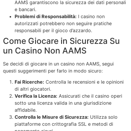
AAMS garantiscono la sicurezza dei dati personali
e bancari.
Problemi di Responsabilità:
I casino non
autorizzati potrebbero non seguire pratiche
responsabili per il gioco d’azzardo.
Come Giocare in Sicurezza Su
un Casino Non AAMS
Se decidi di giocare in un casino non AAMS, segui
questi suggerimenti per farlo in modo sicuro:
Fai Ricerche:
Controlla le recensioni e le opinioni
di altri giocatori.
Verifica la Licenza:
Assicurati che il casino operi
sotto una licenza valida in una giurisdizione
affidabile.
Controlla le Misure di Sicurezza:
Utilizza solo
piattaforme con crittografia SSL e metodi di
pagamento sicuri.