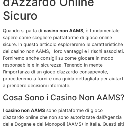
d’Azzardo Online
Sicuro
Quando si parla di
casino non AAMS
, è fondamentale
sapere come scegliere piattaforme di gioco online
sicure. In questo articolo esploreremo le caratteristiche
dei casino non AAMS, i loro vantaggi e i rischi associati.
Forniremo anche consigli su come giocare in modo
responsabile e in sicurezza. Tenendo in mente
l’importanza di un gioco d’azzardo consapevole,
procederemo a fornire una guida dettagliata per aiutarti
a prendere decisioni informate.
Cosa Sono i Casino Non AAMS?
I
casino non AAMS
sono piattaforme di gioco
d’azzardo online che non sono autorizzate dall’Agenzia
delle Dogane e dei Monopoli (AAMS) in Italia. Questi siti