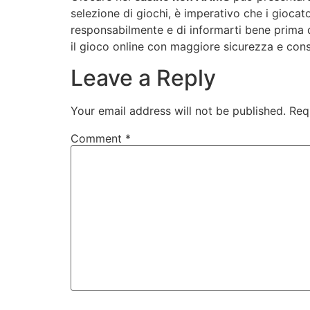
selezione di giochi, è imperativo che i giocat
responsabilmente e di informarti bene prima di
il gioco online con maggiore sicurezza e con
Leave a Reply
Your email address will not be published.
Req
Comment
*