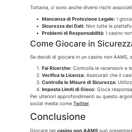
Tuttavia, ci sono anche diversi rischi associ
Mancanza di Protezione Legale:
I gioca
Sicurezza dei Dati:
Non tutte le piattaf
Problemi di Responsabilità:
I casino non
Come Giocare in Sicurez
Se decidi di giocare in un casino non AAMS, s
Fai Ricerche:
Controlla le recensioni e le 
Verifica la Licenza:
Assicurati che il casi
Controlla le Misure di Sicurezza:
Utiliz
Imposta Limiti di Gioco:
Gioca responsabi
Per ulteriori approfondimenti su questo argom
social media come
Twitter
.
Conclusione
Giocare nei
casino non AAMS
può presentare