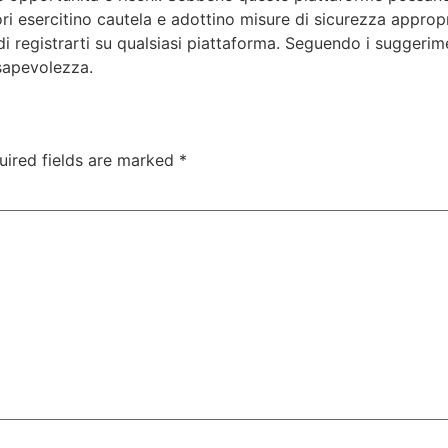
ori esercitino cautela e adottino misure di sicurezza appro
 registrarti su qualsiasi piattaforma. Seguendo i suggerime
sapevolezza.
uired fields are marked
*