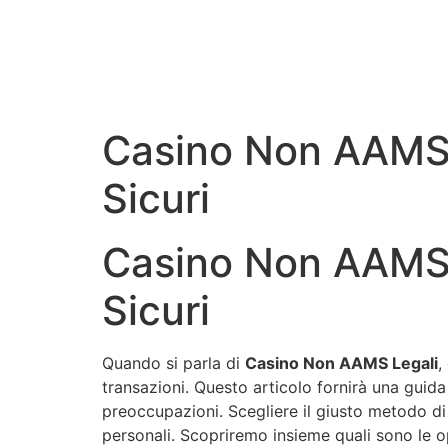
Casino Non AAMS 
Sicuri
Casino Non AAMS 
Sicuri
Quando si parla di
Casino Non AAMS Legali
,
transazioni. Questo articolo fornirà una guid
preoccupazioni. Scegliere il giusto metodo d
personali. Scopriremo insieme quali sono le o