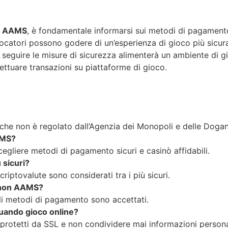
n AAMS
, è fondamentale informarsi sui metodi di pagamento
iocatori possono godere di un’esperienza di gioco più sicura
 seguire le misure di sicurezza alimenterà un ambiente di g
ettuare transazioni su piattaforme di gioco.
he non è regolato dall’Agenzia dei Monopoli e delle Dogane
AMS?
gliere metodi di pagamento sicuri e casinò affidabili.
 sicuri?
criptovalute sono considerati tra i più sicuri.
o non AAMS?
li metodi di pagamento sono accettati.
quando gioco online?
i protetti da SSL e non condividere mai informazioni person