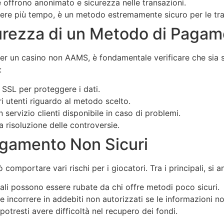
e offrono anonimato e sicurezza nelle transazioni.
ere più tempo, è un metodo estremamente sicuro per le tran
curezza di un Metodo di Paga
 un casino non AAMS, è fondamentale verificare che sia si
:
ia SSL per proteggere i dati.
ri utenti riguardo al metodo scelto.
servizio clienti disponibile in caso di problemi.
la risoluzione delle controversie.
agamento Non Sicuri
comportare vari rischi per i giocatori. Tra i principali, si 
li possono essere rubate da chi offre metodi poco sicuri.
e incorrere in addebiti non autorizzati se le informazioni n
potresti avere difficoltà nel recupero dei fondi.