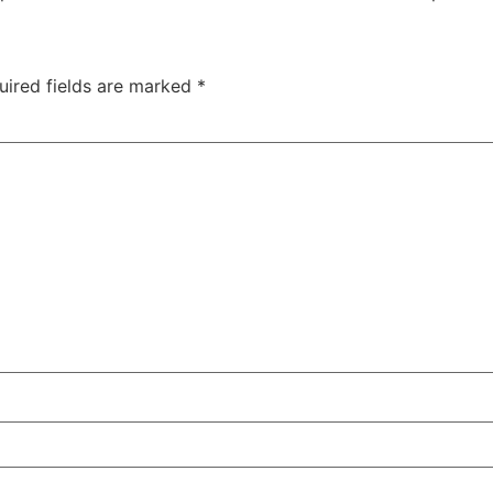
uired fields are marked
*