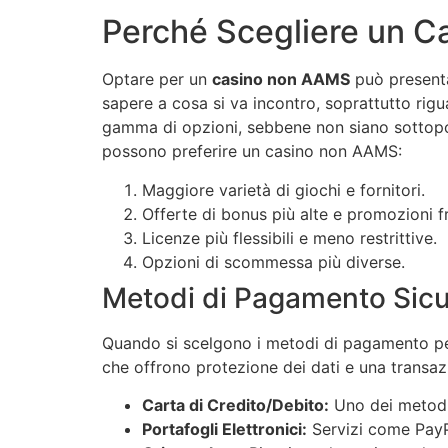
Perché Scegliere un 
Optare per un
casino non AAMS
può presenta
sapere a cosa si va incontro, soprattutto rigua
gamma di opzioni, sebbene non siano sottopost
possono preferire un casino non AAMS:
Maggiore varietà di giochi e fornitori.
Offerte di bonus più alte e promozioni f
Licenze più flessibili e meno restrittive.
Opzioni di scommessa più diverse.
Metodi di Pagamento Sicu
Quando si scelgono i metodi di pagamento per
che offrono protezione dei dati e una transaz
Carta di Credito/Debito:
Uno dei metodi 
Portafogli Elettronici:
Servizi come PayPal