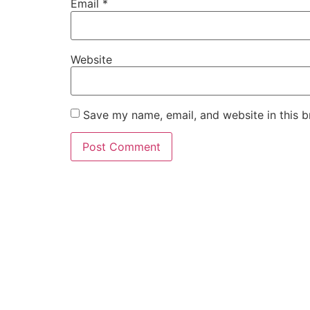
Email
*
Website
Save my name, email, and website in this b