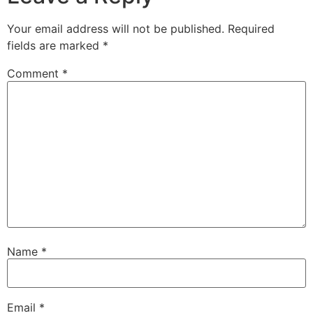
Your email address will not be published.
Required
fields are marked
*
Comment
*
Name
*
Email
*