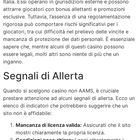
Italia. Essi operano in giurisdizioni esterne e possono
attrarre giocatori con bonus allettanti e promozioni
esclusive. Tuttavia, l’assenza di una regolamentazione
rigorosa può comportare rischi significativi per i
giocatori, tra cui difficoltà nel prelievo delle vincite e
mancanza di protezione dei dati personali. È essenziale
sapere che, mentre alcuni di questi casino possono
essere legali, molti altri sono niente di più che un
inganno.
Segnali di Allerta
Quando si scelgono casino non AAMS, è cruciale
prestare attenzione ad alcuni segnali di allerta. Ecco un
elenco di indicatori che potrebbero suggerire che un
sito non è affidabile:
Mancanza di licenza valida:
Assicurati che il sito
mostri chiaramente la propria licenza.