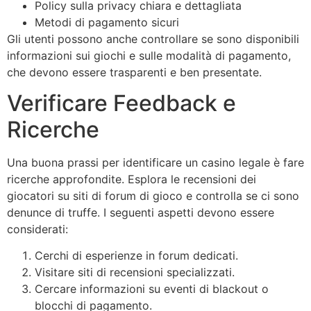
Policy sulla privacy chiara e dettagliata
Metodi di pagamento sicuri
Gli utenti possono anche controllare se sono disponibili
informazioni sui giochi e sulle modalità di pagamento,
che devono essere trasparenti e ben presentate.
Verificare Feedback e
Ricerche
Una buona prassi per identificare un casino legale è fare
ricerche approfondite. Esplora le recensioni dei
giocatori su siti di forum di gioco e controlla se ci sono
denunce di truffe. I seguenti aspetti devono essere
considerati:
Cerchi di esperienze in forum dedicati.
Visitare siti di recensioni specializzati.
Cercare informazioni su eventi di blackout o
blocchi di pagamento.