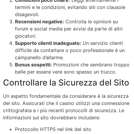
Condizioni poco chiare:
Leggi attentamente i
termini e le condizioni, evitando siti con clausole
disagevoli.
Recensioni negative:
Controlla le opinioni su
forum e social media per avvisi da parte di altri
giocatori.
Supporto clienti inadeguato:
Un servizio clienti
difficile da contattare o poco professionale è un
campanello d’allarme.
Bonus sospetti:
Promozioni che sembrano troppo
belle per essere vere sono spesso un trucco.
Controllare la Sicurezza del Sito
Un aspetto fondamentale da considerare è la sicurezza
del sito. Assicurati che il casino utilizzi una connessione
crittografata e i più recenti protocolli di sicurezza. Le
informazioni sul sito dovrebbero includere:
Protocollo HTTPS nel link del sito