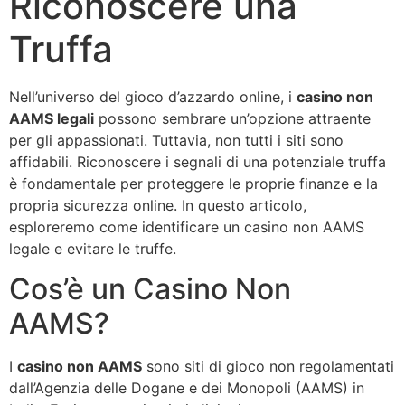
Riconoscere una
Truffa
Nell’universo del gioco d’azzardo online, i
casino non
AAMS legali
possono sembrare un’opzione attraente
per gli appassionati. Tuttavia, non tutti i siti sono
affidabili. Riconoscere i segnali di una potenziale truffa
è fondamentale per proteggere le proprie finanze e la
propria sicurezza online. In questo articolo,
esploreremo come identificare un casino non AAMS
legale e evitare le truffe.
Cos’è un Casino Non
AAMS?
I
casino non AAMS
sono siti di gioco non regolamentati
dall’Agenzia delle Dogane e dei Monopoli (AAMS) in