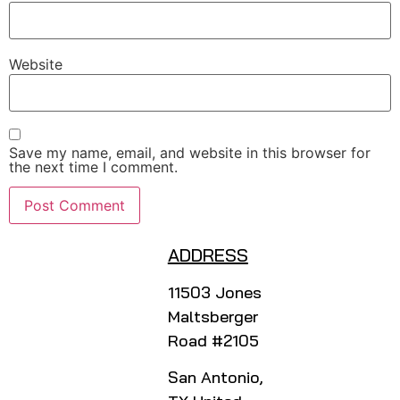
Website
Save my name, email, and website in this browser for
the next time I comment.
ADDRESS
11503 Jones
Maltsberger
Road #2105
San Antonio,