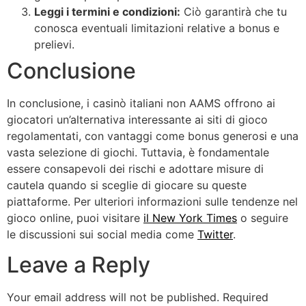
Leggi i termini e condizioni:
Ciò garantirà che tu
conosca eventuali limitazioni relative a bonus e
prelievi.
Conclusione
In conclusione, i casinò italiani non AAMS offrono ai
giocatori un’alternativa interessante ai siti di gioco
regolamentati, con vantaggi come bonus generosi e una
vasta selezione di giochi. Tuttavia, è fondamentale
essere consapevoli dei rischi e adottare misure di
cautela quando si sceglie di giocare su queste
piattaforme. Per ulteriori informazioni sulle tendenze nel
gioco online, puoi visitare
il New York Times
o seguire
le discussioni sui social media come
Twitter
.
Leave a Reply
Your email address will not be published.
Required