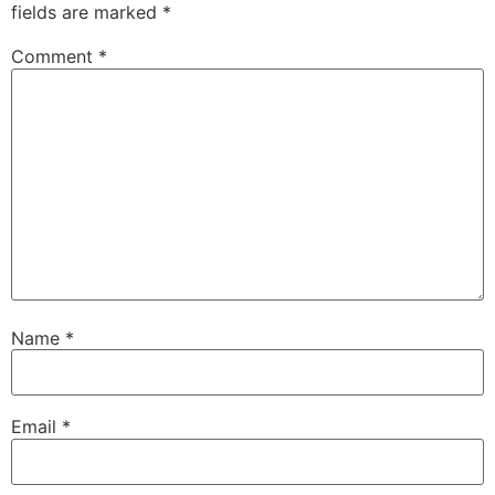
fields are marked
*
Comment
*
Name
*
Email
*