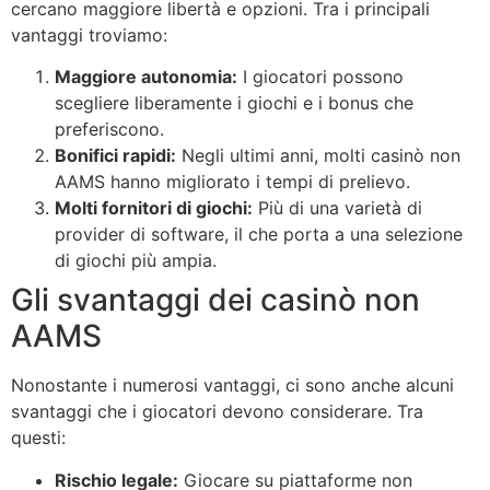
cercano maggiore libertà e opzioni. Tra i principali
vantaggi troviamo:
Maggiore autonomia:
I giocatori possono
scegliere liberamente i giochi e i bonus che
preferiscono.
Bonifici rapidi:
Negli ultimi anni, molti casinò non
AAMS hanno migliorato i tempi di prelievo.
Molti fornitori di giochi:
Più di una varietà di
provider di software, il che porta a una selezione
di giochi più ampia.
Gli svantaggi dei casinò non
AAMS
Nonostante i numerosi vantaggi, ci sono anche alcuni
svantaggi che i giocatori devono considerare. Tra
questi:
Rischio legale:
Giocare su piattaforme non