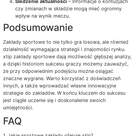
Śledzenie aktualności
– Informacje o kontuzjach
czy zmianach w składzie mogą mieć ogromny
wpływ na wynik meczu.
Podsumowanie
Zakłady sportowe to nie tylko gra losowa, ale również
działalność wymagająca strategii i znajomości rynku.
xtip zakłady sportowe dają możliwość głębszej analizy,
a dzięki historiom sukcesu graczy możemy zauważyć,
że przy odpowiednim podejściu można osiągać
znaczne wygrane. Warto korzystać z doświadczeń
innych, a także wprowadzać własne innowacyjne
strategie do zakładów. W końcu kluczem do sukcesu
jest ciągłe uczenie się i doskonalenie swoich
umiejętności.
FAQ
1. Jakie sportowe zakłady oferuje xtip?