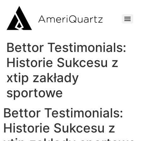
Bettor Testimonials:
Historie Sukcesu z
xtip zakłady
sportowe
Bettor Testimonials:
Historie Sukcesu z