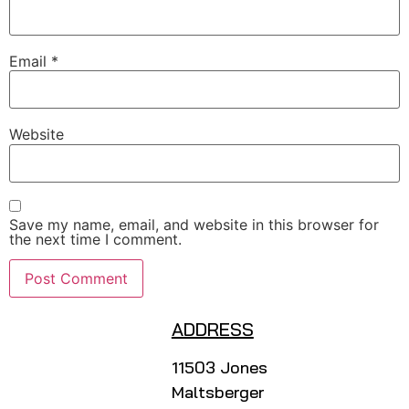
Email
*
Website
Save my name, email, and website in this browser for
the next time I comment.
ADDRESS
11503 Jones
Maltsberger