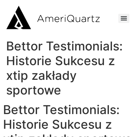
Bettor Testimonials:
Historie Sukcesu z
xtip zakłady
sportowe
Bettor Testimonials:
Historie Sukcesu z