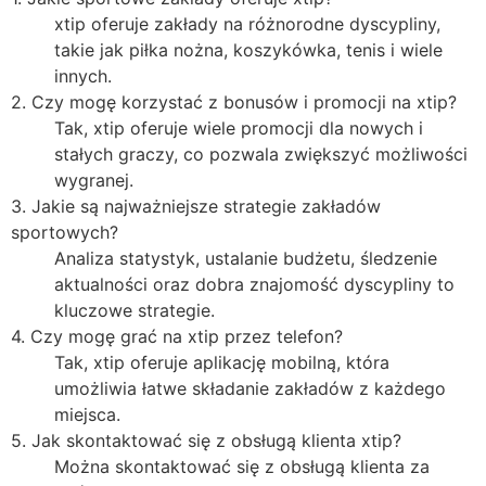
xtip oferuje zakłady na różnorodne dyscypliny,
takie jak piłka nożna, koszykówka, tenis i wiele
innych.
2. Czy mogę korzystać z bonusów i promocji na xtip?
Tak, xtip oferuje wiele promocji dla nowych i
stałych graczy, co pozwala zwiększyć możliwości
wygranej.
3. Jakie są najważniejsze strategie zakładów
sportowych?
Analiza statystyk, ustalanie budżetu, śledzenie
aktualności oraz dobra znajomość dyscypliny to
kluczowe strategie.
4. Czy mogę grać na xtip przez telefon?
Tak, xtip oferuje aplikację mobilną, która
umożliwia łatwe składanie zakładów z każdego
miejsca.
5. Jak skontaktować się z obsługą klienta xtip?
Można skontaktować się z obsługą klienta za