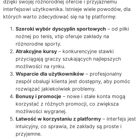
dzięki swojej różnorodnej ofercie i przyjaznemu
interfejsowi użytkownika. Istnieje wiele powodów, dla
których warto zdecydować się na tę platformę:
Szeroki wybór dyscyplin sportowych
– od piłki
nożnej po tenis, xtip oferuje zakłady na
różnorodne sporty.
Atrakcyjne kursy
– konkurencyjne stawki
przyciągają graczy szukających najlepszych
możliwości na rynku.
Wsparcie dla użytkowników
– profesjonalny
zespół obsługi klienta jest dostępny, aby pomóc
rozwiązać jakiekolwiek problemy.
Bonusy i promocje
– nowe i stałe konta mogą
korzystać z różnych promocji, co zwiększa
możliwości wygranej.
Łatwość w korzystaniu z platformy
– interfejs jest
intuicyjny, co sprawia, że zakłady są proste i
przyjemne.