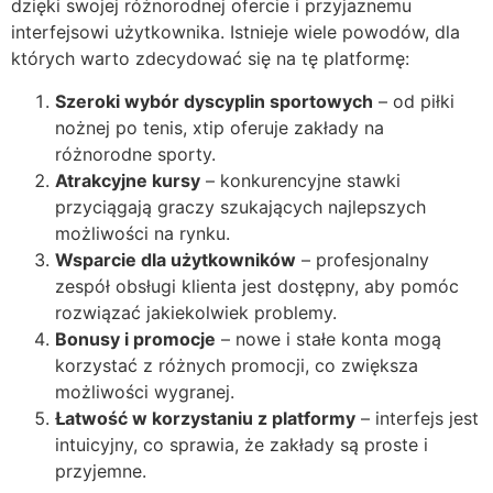
dzięki swojej różnorodnej ofercie i przyjaznemu
interfejsowi użytkownika. Istnieje wiele powodów, dla
których warto zdecydować się na tę platformę:
Szeroki wybór dyscyplin sportowych
– od piłki
nożnej po tenis, xtip oferuje zakłady na
różnorodne sporty.
Atrakcyjne kursy
– konkurencyjne stawki
przyciągają graczy szukających najlepszych
możliwości na rynku.
Wsparcie dla użytkowników
– profesjonalny
zespół obsługi klienta jest dostępny, aby pomóc
rozwiązać jakiekolwiek problemy.
Bonusy i promocje
– nowe i stałe konta mogą
korzystać z różnych promocji, co zwiększa
możliwości wygranej.
Łatwość w korzystaniu z platformy
– interfejs jest
intuicyjny, co sprawia, że zakłady są proste i
przyjemne.