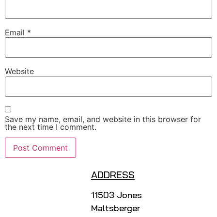
Email
*
Website
Save my name, email, and website in this browser for
the next time I comment.
ADDRESS
11503 Jones
Maltsberger