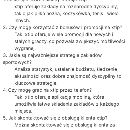
xtip oferuje zakłady na różnorodne dyscypliny,
takie jak piłka nożna, koszykówka, tenis i wiele
innych.
2. Czy mogę korzystać z bonusów i promocji na xtip?
Tak, xtip oferuje wiele promocji dla nowych i
stałych graczy, co pozwala zwiększyć możliwości
wygranej.
3. Jakie są najważniejsze strategie zakładów
sportowych?
Analiza statystyk, ustalanie budżetu, śledzenie
aktualności oraz dobra znajomość dyscypliny to
kluczowe strategie.
4. Czy mogę grać na xtip przez telefon?
Tak, xtip oferuje aplikację mobilną, która
umożliwia łatwe składanie zakładów z każdego
miejsca.
5. Jak skontaktować się z obsługą klienta xtip?
Można skontaktować się z obsługą klienta za