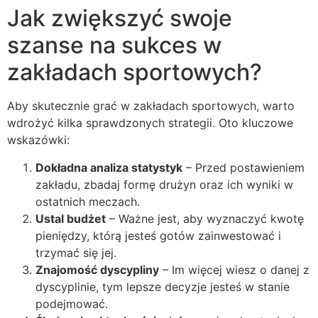
Jak zwiększyć swoje
szanse na sukces w
zakładach sportowych?
Aby skutecznie grać w zakładach sportowych, warto
wdrożyć kilka sprawdzonych strategii. Oto kluczowe
wskazówki:
Dokładna analiza statystyk
– Przed postawieniem
zakładu, zbadaj formę drużyn oraz ich wyniki w
ostatnich meczach.
Ustal budżet
– Ważne jest, aby wyznaczyć kwotę
pieniędzy, którą jesteś gotów zainwestować i
trzymać się jej.
Znajomość dyscypliny
– Im więcej wiesz o danej z
dyscyplinie, tym lepsze decyzje jesteś w stanie
podejmować.