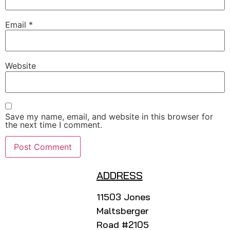
Email
*
Website
Save my name, email, and website in this browser for
the next time I comment.
ADDRESS
11503 Jones
Maltsberger
Road #2105