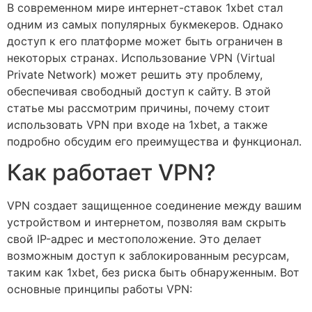
В современном мире интернет-ставок 1xbet стал
одним из самых популярных букмекеров. Однако
доступ к его платформе может быть ограничен в
некоторых странах. Использование VPN (Virtual
Private Network) может решить эту проблему,
обеспечивая свободный доступ к сайту. В этой
статье мы рассмотрим причины, почему стоит
использовать VPN при входе на 1xbet, а также
подробно обсудим его преимущества и функционал.
Как работает VPN?
VPN создает защищенное соединение между вашим
устройством и интернетом, позволяя вам скрыть
свой IP-адрес и местоположение. Это делает
возможным доступ к заблокированным ресурсам,
таким как 1xbet, без риска быть обнаруженным. Вот
основные принципы работы VPN: