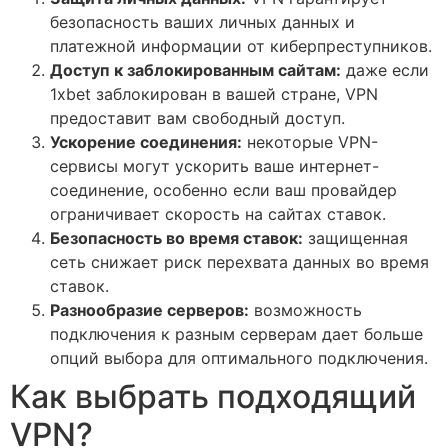
безопасность ваших личных данных и
платежной информации от киберпреступников.
Доступ к заблокированным сайтам:
даже если
1xbet заблокирован в вашей стране, VPN
предоставит вам свободный доступ.
Ускорение соединения:
некоторые VPN-
сервисы могут ускорить ваше интернет-
соединение, особенно если ваш провайдер
ограничивает скорость на сайтах ставок.
Безопасность во время ставок:
защищенная
сеть снижает риск перехвата данных во время
ставок.
Разнообразие серверов:
возможность
подключения к разным серверам дает больше
опций выбора для оптимального подключения.
Как выбрать подходящий
VPN?