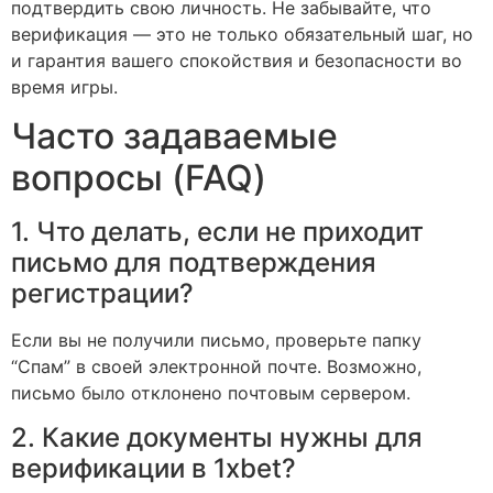
подтвердить свою личность. Не забывайте, что
верификация — это не только обязательный шаг, но
и гарантия вашего спокойствия и безопасности во
время игры.
Часто задаваемые
вопросы (FAQ)
1. Что делать, если не приходит
письмо для подтверждения
регистрации?
Если вы не получили письмо, проверьте папку
“Спам” в своей электронной почте. Возможно,
письмо было отклонено почтовым сервером.
2. Какие документы нужны для
верификации в 1xbet?