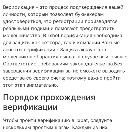
Верификация – это процесс подтверждения вашей
личности, который позволяет букмекерам
удостовериться, что регистрации производятся
реальными людьми и помогают предотвратить
мошенничество. В 1xbet верификация необходима
для защиты как беттора, так и компании.Важные
аспекты верификации:- Защита аккаунта от
мошенников.- Гарантия выплат в случае выигрыша.-
Соответствие требованиям законодательства.Без
завершения верификации вы не сможете выводить
средства со своего счета; поэтому важно пройти
этот этап внимательно.
Порядок прохождения
верификации
Чтобы пройти верификацию в 1xbet, следуйте
нескольким простым шагам. Каждый из них