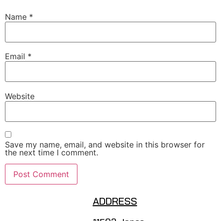
Name
*
Email
*
Website
Save my name, email, and website in this browser for
the next time I comment.
ADDRESS