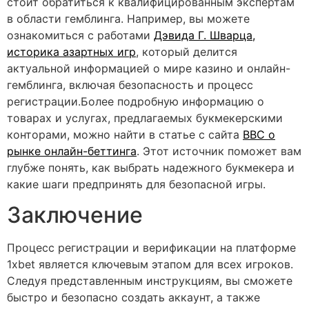
стоит обратиться к квалифицированным экспертам
в области гемблинга. Например, вы можете
ознакомиться с работами
Дэвида Г. Шварца,
историка азартных игр
, который делится
актуальной информацией о мире казино и онлайн-
гемблинга, включая безопасность и процесс
регистрации.Более подробную информацию о
товарах и услугах, предлагаемых букмекерскими
конторами, можно найти в статье с сайта
BBC о
рынке онлайн-беттинга
. Этот источник поможет вам
глубже понять, как выбрать надежного букмекера и
какие шаги предпринять для безопасной игры.
Заключение
Процесс регистрации и верификации на платформе
1xbet является ключевым этапом для всех игроков.
Следуя представленным инструкциям, вы сможете
быстро и безопасно создать аккаунт, а также