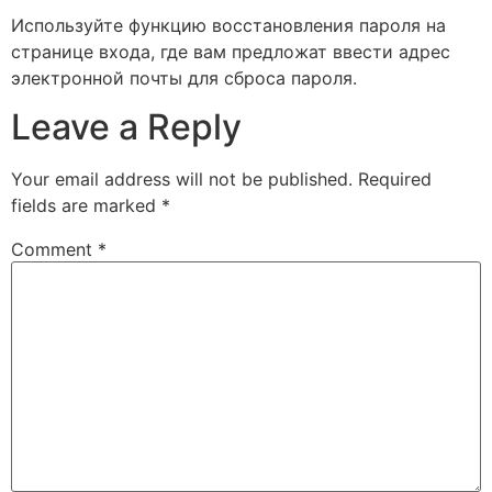
Используйте функцию восстановления пароля на
странице входа, где вам предложат ввести адрес
электронной почты для сброса пароля.
Leave a Reply
Your email address will not be published.
Required
fields are marked
*
Comment
*