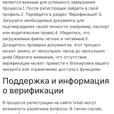
является важным для успешного завершения
процесса.1. После регистрации зайдите в свой
профиль.2. Перейдите в раздел “Верификация”.3.
Загрузите необходимые документы для
подтверждения своей личности (например, паспорт
или водительские права).4. Убедитесь, что
загружаемые файлы четкие и читаемые.5.
Дождитесь проверки документов, этот процесс
может занять от нескольких часов до нескольких
дней.Обратите внимание, что отсутствие
верификации может привести к блокировке вашего
аккаунта или ограничению доступа к функциям.
Поддержка и информация
о верификации
В процессе регистрации на сайте 1xbet могут
возникнуть различные вопросы. В таком случае,