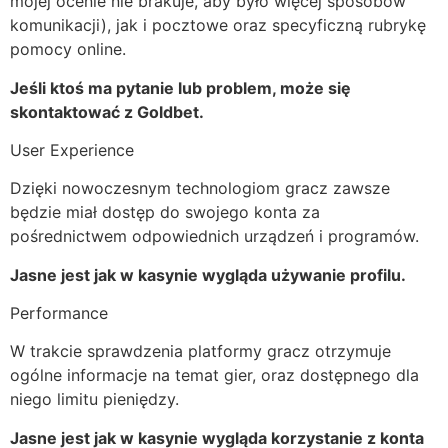
mojej ocenie nie brakuje, aby było więcej sposobów
komunikacji), jak i pocztowe oraz specyficzną rubrykę
pomocy online.
Jeśli ktoś ma pytanie lub problem, może się
skontaktować z Goldbet.
User Experience
Dzięki nowoczesnym technologiom gracz zawsze
będzie miał dostęp do swojego konta za
pośrednictwem odpowiednich urządzeń i programów.
Jasne jest jak w kasynie wygląda używanie profilu.
Performance
W trakcie sprawdzenia platformy gracz otrzymuje
ogólne informacje na temat gier, oraz dostępnego dla
niego limitu pieniędzy.
Jasne jest jak w kasynie wygląda korzystanie z konta