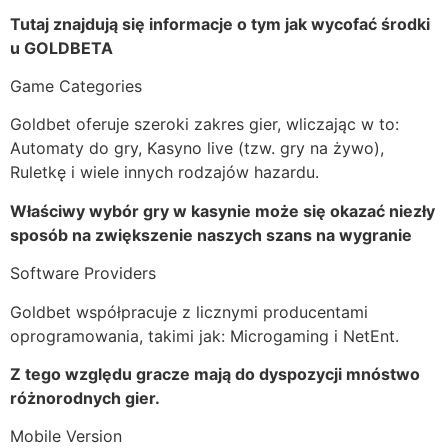
Tutaj znajdują się informacje o tym jak wycofać środki
u GOLDBETA
Game Categories
Goldbet oferuje szeroki zakres gier, wliczając w to:
Automaty do gry, Kasyno live (tzw. gry na żywo),
Ruletkę i wiele innych rodzajów hazardu.
Właściwy wybór gry w kasynie może się okazać niezły
sposób na zwiększenie naszych szans na wygranie
Software Providers
Goldbet współpracuje z licznymi producentami
oprogramowania, takimi jak: Microgaming i NetEnt.
Z tego względu gracze mają do dyspozycji mnóstwo
różnorodnych gier.
Mobile Version