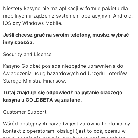
Niestety kasyno nie ma aplikacji w formie pakietu dla
mobilnych urządzeń z systemem operacyjnym Android,
iOS czy Windows Mobile.
Jeśli chcesz grać na swoim telefony, musisz wybrać
inny sposób.
Security and License
Kasyno Goldbet posiada niezbędne uprawnienia do
świadczenia usług hazardowych od Urzędu Loteriów i
Starego Ministra Finansów.
Tutaj znajduje się odpowiedź na pytanie dlaczego
kasyna u GOLDBETA są zaufane.
Customer Support
Wśród dostępnych narzędzi jest zarówno telefoniczny
kontakt z operatorami obsługi (jest to coś, czemu w