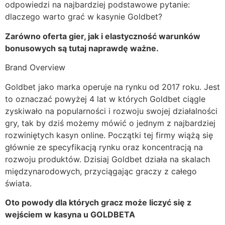
odpowiedzi na najbardziej podstawowe pytanie:
dlaczego warto grać w kasynie Goldbet?
Zarówno oferta gier, jak i elastyczność warunków
bonusowych są tutaj naprawdę ważne.
Brand Overview
Goldbet jako marka operuje na rynku od 2017 roku. Jest
to oznaczać powyżej 4 lat w których Goldbet ciągle
zyskiwało na popularności i rozwoju swojej działalności
gry, tak by dziś możemy mówić o jednym z najbardziej
rozwiniętych kasyn online. Początki tej firmy wiążą się
głównie ze specyfikacją rynku oraz koncentracją na
rozwoju produktów. Dzisiaj Goldbet działa na skalach
międzynarodowych, przyciągając graczy z całego
świata.
Oto powody dla których gracz może liczyć się z
wejściem w kasyna u GOLDBETA