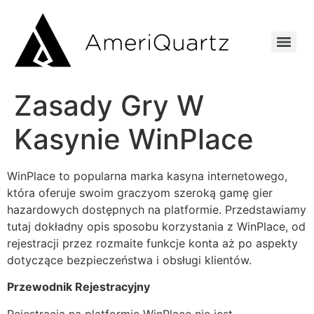
Zasady Gry W
Kasynie WinPlace
WinPlace to popularna marka kasyna internetowego,
która oferuje swoim graczyom szeroką gamę gier
hazardowych dostępnych na platformie. Przedstawiamy
tutaj dokładny opis sposobu korzystania z WinPlace, od
rejestracji przez rozmaite funkcje konta aż po aspekty
dotyczące bezpieczeństwa i obsługi klientów.
Przewodnik Rejestracyjny
Rejestracja na platformie WinPlace nie jest